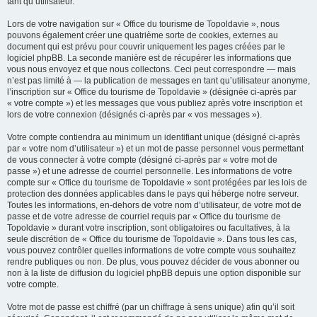
tant qu’utilisateur.
Lors de votre navigation sur « Office du tourisme de Topoldavie », nous
pouvons également créer une quatrième sorte de cookies, externes au
document qui est prévu pour couvrir uniquement les pages créées par le
logiciel phpBB. La seconde manière est de récupérer les informations que
vous nous envoyez et que nous collectons. Ceci peut correspondre — mais
n’est pas limité à — la publication de messages en tant qu’utilisateur anonyme,
l’inscription sur « Office du tourisme de Topoldavie » (désignée ci-après par
« votre compte ») et les messages que vous publiez après votre inscription et
lors de votre connexion (désignés ci-après par « vos messages »).
Votre compte contiendra au minimum un identifiant unique (désigné ci-après
par « votre nom d’utilisateur ») et un mot de passe personnel vous permettant
de vous connecter à votre compte (désigné ci-après par « votre mot de
passe ») et une adresse de courriel personnelle. Les informations de votre
compte sur « Office du tourisme de Topoldavie » sont protégées par les lois de
protection des données applicables dans le pays qui héberge notre serveur.
Toutes les informations, en-dehors de votre nom d’utilisateur, de votre mot de
passe et de votre adresse de courriel requis par « Office du tourisme de
Topoldavie » durant votre inscription, sont obligatoires ou facultatives, à la
seule discrétion de « Office du tourisme de Topoldavie ». Dans tous les cas,
vous pouvez contrôler quelles informations de votre compte vous souhaitez
rendre publiques ou non. De plus, vous pouvez décider de vous abonner ou
non à la liste de diffusion du logiciel phpBB depuis une option disponible sur
votre compte.
Votre mot de passe est chiffré (par un chiffrage à sens unique) afin qu’il soit