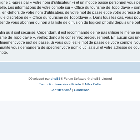
igné ci-après par « votre nom d’utilisateur ») et un mot de passe personnel vous p
elle. Les informations de votre compte sur « Office du tourisme de Topoldavie » so
, en-dehors de votre nom d’utilisateur, de votre mot de passe et de votre adresse d
a seule discrétion de « Office du tourisme de Topoldavie ». Dans tous les cas, vous 
r de vous abonner ou non à la liste de diffusion du logiciel phpBB depuis une opt
afin qu’il soit sécurisé. Cependant, il est recommandé de ne pas utiliser le même mot
isme de Topoldavie », veillez donc à le conservez précieusement. En aucun cas une 
timement votre mot de passe. Si vous oubliez le mot de passe de votre compte, vous
onnalité vous demandera de spécifier votre nom d’utilisateur et votre adresse de co
mpte.
Développé par
phpBB
® Forum Software © phpBB Limited
Traduction française officielle
©
Miles Cellar
Confidentialité
|
Conditions