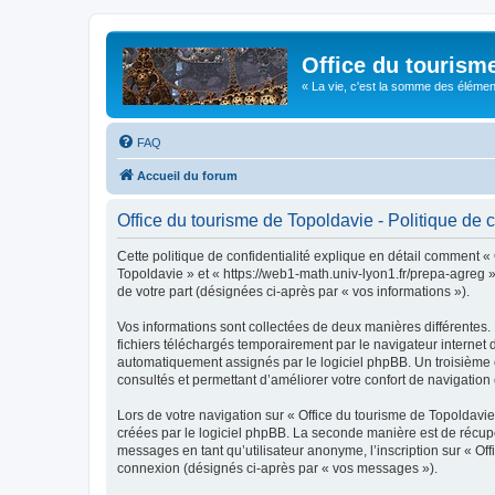
Office du tourism
« La vie, c'est la somme des éléments 
FAQ
Accueil du forum
Office du tourisme de Topoldavie - Politique de c
Cette politique de confidentialité explique en détail comment « 
Topoldavie » et « https://web1-math.univ-lyon1.fr/prepa-agreg »)
de votre part (désignées ci-après par « vos informations »).
Vos informations sont collectées de deux manières différentes.
fichiers téléchargés temporairement par le navigateur internet 
automatiquement assignés par le logiciel phpBB. Un troisième co
consultés et permettant d’améliorer votre confort de navigation e
Lors de votre navigation sur « Office du tourisme de Topoldav
créées par le logiciel phpBB. La seconde manière est de récup
messages en tant qu’utilisateur anonyme, l’inscription sur « Of
connexion (désignés ci-après par « vos messages »).