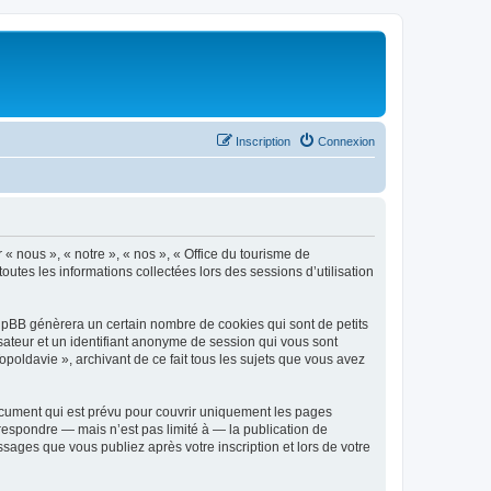
Inscription
Connexion
 « nous », « notre », « nos », « Office du tourisme de
outes les informations collectées lors des sessions d’utilisation
phpBB génèrera un certain nombre de cookies qui sont de petits
isateur et un identifiant anonyme de session qui vous sont
poldavie », archivant de ce fait tous les sujets que vous avez
ocument qui est prévu pour couvrir uniquement les pages
respondre — mais n’est pas limité à — la publication de
sages que vous publiez après votre inscription et lors de votre