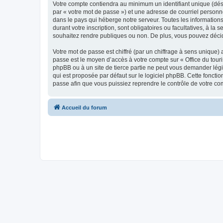
Votre compte contiendra au minimum un identifiant unique (dés
par « votre mot de passe ») et une adresse de courriel personn
dans le pays qui héberge notre serveur. Toutes les informations
durant votre inscription, sont obligatoires ou facultatives, à l
souhaitez rendre publiques ou non. De plus, vous pouvez décide
Votre mot de passe est chiffré (par un chiffrage à sens unique) 
passe est le moyen d’accès à votre compte sur « Office du tour
phpBB ou à un site de tierce partie ne peut vous demander légi
qui est proposée par défaut sur le logiciel phpBB. Cette foncti
passe afin que vous puissiez reprendre le contrôle de votre co
Accueil du forum