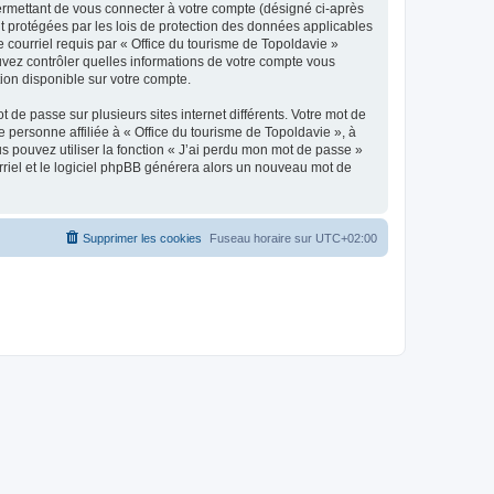
ermettant de vous connecter à votre compte (désigné ci-après
nt protégées par les lois de protection des données applicables
e courriel requis par « Office du tourisme de Topoldavie »
pouvez contrôler quelles informations de votre compte vous
ion disponible sur votre compte.
 de passe sur plusieurs sites internet différents. Votre mot de
personne affiliée à « Office du tourisme de Topoldavie », à
 pouvez utiliser la fonction « J’ai perdu mon mot de passe »
urriel et le logiciel phpBB générera alors un nouveau mot de
Supprimer les cookies
Fuseau horaire sur
UTC+02:00