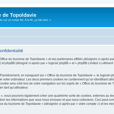
e de Topoldavie
sur un corps fini. À la fin, ça fait zéro. »
onfidentialité
Office du tourisme de Topoldavie » et ses partenaires affiliés (désignés ci-après par
 et phpBB (désigné ci-après par « logiciel phpBB » et « phpBB Limited ») utilisent t
 Premièrement, en naviguant sur « Office du tourisme de Topoldavie », le logiciel 
de votre ordinateur. Les deux premiers cookies ne contiennent qu’un identifiant util
okie sera créé lors de votre navigation sur les sujets de « Office du tourisme de To
n tant qu’utilisateur.
ie », nous pouvons également créer une quatrième sorte de cookies, externes au d
érer les informations que vous nous envoyez et que nous collectons. Ceci peut cor
fice du tourisme de Topoldavie » (désignée ci-après par « votre compte ») et les mes