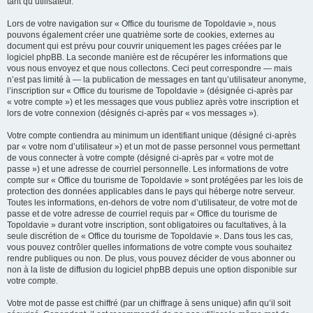
tant qu’utilisateur.
Lors de votre navigation sur « Office du tourisme de Topoldavie », nous
pouvons également créer une quatrième sorte de cookies, externes au
document qui est prévu pour couvrir uniquement les pages créées par le
logiciel phpBB. La seconde manière est de récupérer les informations que
vous nous envoyez et que nous collectons. Ceci peut correspondre — mais
n’est pas limité à — la publication de messages en tant qu’utilisateur anonyme,
l’inscription sur « Office du tourisme de Topoldavie » (désignée ci-après par
« votre compte ») et les messages que vous publiez après votre inscription et
lors de votre connexion (désignés ci-après par « vos messages »).
Votre compte contiendra au minimum un identifiant unique (désigné ci-après
par « votre nom d’utilisateur ») et un mot de passe personnel vous permettant
de vous connecter à votre compte (désigné ci-après par « votre mot de
passe ») et une adresse de courriel personnelle. Les informations de votre
compte sur « Office du tourisme de Topoldavie » sont protégées par les lois de
protection des données applicables dans le pays qui héberge notre serveur.
Toutes les informations, en-dehors de votre nom d’utilisateur, de votre mot de
passe et de votre adresse de courriel requis par « Office du tourisme de
Topoldavie » durant votre inscription, sont obligatoires ou facultatives, à la
seule discrétion de « Office du tourisme de Topoldavie ». Dans tous les cas,
vous pouvez contrôler quelles informations de votre compte vous souhaitez
rendre publiques ou non. De plus, vous pouvez décider de vous abonner ou
non à la liste de diffusion du logiciel phpBB depuis une option disponible sur
votre compte.
Votre mot de passe est chiffré (par un chiffrage à sens unique) afin qu’il soit