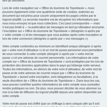
tant qu’utilisateur.
Lors de votre navigation sur « Office du tourisme de Topoldavie », nous
pouvons également créer une quatrième sorte de cookies, externes au
document qui est prévu pour couvrir uniquement les pages créées par le
logiciel phpBB. La seconde manière est de récupérer les informations que
vous nous envoyez et que nous collectons. Ceci peut correspondre — mais
n’est pas limité à — la publication de messages en tant qu’utilisateur anonyme,
l’inscription sur « Office du tourisme de Topoldavie » (désignée ci-après par
« votre compte ») et les messages que vous publiez après votre inscription et
lors de votre connexion (désignés ci-après par « vos messages »).
Votre compte contiendra au minimum un identifiant unique (désigné ci-après
par « votre nom d’utilisateur ») et un mot de passe personnel vous permettant
de vous connecter à votre compte (désigné ci-après par « votre mot de
passe ») et une adresse de courriel personnelle. Les informations de votre
compte sur « Office du tourisme de Topoldavie » sont protégées par les lois de
protection des données applicables dans le pays qui héberge notre serveur.
Toutes les informations, en-dehors de votre nom d’utilisateur, de votre mot de
passe et de votre adresse de courriel requis par « Office du tourisme de
Topoldavie » durant votre inscription, sont obligatoires ou facultatives, à la
seule discrétion de « Office du tourisme de Topoldavie ». Dans tous les cas,
vous pouvez contrôler quelles informations de votre compte vous souhaitez
rendre publiques ou non. De plus, vous pouvez décider de vous abonner ou
non à la liste de diffusion du logiciel phpBB depuis une option disponible sur
votre compte.
Votre mot de passe est chiffré (par un chiffrage à sens unique) afin qu’il soit