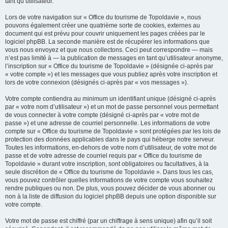
tant qu’utilisateur.
Lors de votre navigation sur « Office du tourisme de Topoldavie », nous
pouvons également créer une quatrième sorte de cookies, externes au
document qui est prévu pour couvrir uniquement les pages créées par le
logiciel phpBB. La seconde manière est de récupérer les informations que
vous nous envoyez et que nous collectons. Ceci peut correspondre — mais
n’est pas limité à — la publication de messages en tant qu’utilisateur anonyme,
l’inscription sur « Office du tourisme de Topoldavie » (désignée ci-après par
« votre compte ») et les messages que vous publiez après votre inscription et
lors de votre connexion (désignés ci-après par « vos messages »).
Votre compte contiendra au minimum un identifiant unique (désigné ci-après
par « votre nom d’utilisateur ») et un mot de passe personnel vous permettant
de vous connecter à votre compte (désigné ci-après par « votre mot de
passe ») et une adresse de courriel personnelle. Les informations de votre
compte sur « Office du tourisme de Topoldavie » sont protégées par les lois de
protection des données applicables dans le pays qui héberge notre serveur.
Toutes les informations, en-dehors de votre nom d’utilisateur, de votre mot de
passe et de votre adresse de courriel requis par « Office du tourisme de
Topoldavie » durant votre inscription, sont obligatoires ou facultatives, à la
seule discrétion de « Office du tourisme de Topoldavie ». Dans tous les cas,
vous pouvez contrôler quelles informations de votre compte vous souhaitez
rendre publiques ou non. De plus, vous pouvez décider de vous abonner ou
non à la liste de diffusion du logiciel phpBB depuis une option disponible sur
votre compte.
Votre mot de passe est chiffré (par un chiffrage à sens unique) afin qu’il soit