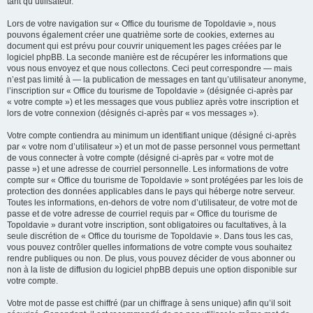
tant qu’utilisateur.
Lors de votre navigation sur « Office du tourisme de Topoldavie », nous
pouvons également créer une quatrième sorte de cookies, externes au
document qui est prévu pour couvrir uniquement les pages créées par le
logiciel phpBB. La seconde manière est de récupérer les informations que
vous nous envoyez et que nous collectons. Ceci peut correspondre — mais
n’est pas limité à — la publication de messages en tant qu’utilisateur anonyme,
l’inscription sur « Office du tourisme de Topoldavie » (désignée ci-après par
« votre compte ») et les messages que vous publiez après votre inscription et
lors de votre connexion (désignés ci-après par « vos messages »).
Votre compte contiendra au minimum un identifiant unique (désigné ci-après
par « votre nom d’utilisateur ») et un mot de passe personnel vous permettant
de vous connecter à votre compte (désigné ci-après par « votre mot de
passe ») et une adresse de courriel personnelle. Les informations de votre
compte sur « Office du tourisme de Topoldavie » sont protégées par les lois de
protection des données applicables dans le pays qui héberge notre serveur.
Toutes les informations, en-dehors de votre nom d’utilisateur, de votre mot de
passe et de votre adresse de courriel requis par « Office du tourisme de
Topoldavie » durant votre inscription, sont obligatoires ou facultatives, à la
seule discrétion de « Office du tourisme de Topoldavie ». Dans tous les cas,
vous pouvez contrôler quelles informations de votre compte vous souhaitez
rendre publiques ou non. De plus, vous pouvez décider de vous abonner ou
non à la liste de diffusion du logiciel phpBB depuis une option disponible sur
votre compte.
Votre mot de passe est chiffré (par un chiffrage à sens unique) afin qu’il soit