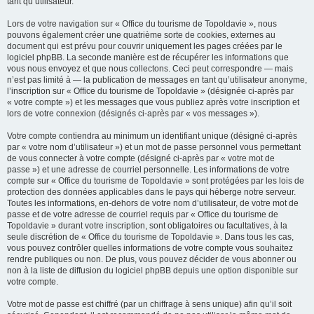
tant qu’utilisateur.
Lors de votre navigation sur « Office du tourisme de Topoldavie », nous
pouvons également créer une quatrième sorte de cookies, externes au
document qui est prévu pour couvrir uniquement les pages créées par le
logiciel phpBB. La seconde manière est de récupérer les informations que
vous nous envoyez et que nous collectons. Ceci peut correspondre — mais
n’est pas limité à — la publication de messages en tant qu’utilisateur anonyme,
l’inscription sur « Office du tourisme de Topoldavie » (désignée ci-après par
« votre compte ») et les messages que vous publiez après votre inscription et
lors de votre connexion (désignés ci-après par « vos messages »).
Votre compte contiendra au minimum un identifiant unique (désigné ci-après
par « votre nom d’utilisateur ») et un mot de passe personnel vous permettant
de vous connecter à votre compte (désigné ci-après par « votre mot de
passe ») et une adresse de courriel personnelle. Les informations de votre
compte sur « Office du tourisme de Topoldavie » sont protégées par les lois de
protection des données applicables dans le pays qui héberge notre serveur.
Toutes les informations, en-dehors de votre nom d’utilisateur, de votre mot de
passe et de votre adresse de courriel requis par « Office du tourisme de
Topoldavie » durant votre inscription, sont obligatoires ou facultatives, à la
seule discrétion de « Office du tourisme de Topoldavie ». Dans tous les cas,
vous pouvez contrôler quelles informations de votre compte vous souhaitez
rendre publiques ou non. De plus, vous pouvez décider de vous abonner ou
non à la liste de diffusion du logiciel phpBB depuis une option disponible sur
votre compte.
Votre mot de passe est chiffré (par un chiffrage à sens unique) afin qu’il soit