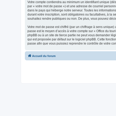
Votre compte contiendra au minimum un identifiant unique (dés
par « votre mot de passe ») et une adresse de courriel personn
dans le pays qui héberge notre serveur. Toutes les informations
durant votre inscription, sont obligatoires ou facultatives, à l
souhaitez rendre publiques ou non. De plus, vous pouvez décide
Votre mot de passe est chiffré (par un chiffrage à sens unique) 
passe est le moyen d’accès à votre compte sur « Office du tour
phpBB ou à un site de tierce partie ne peut vous demander légi
qui est proposée par défaut sur le logiciel phpBB. Cette foncti
passe afin que vous puissiez reprendre le contrôle de votre co
Accueil du forum