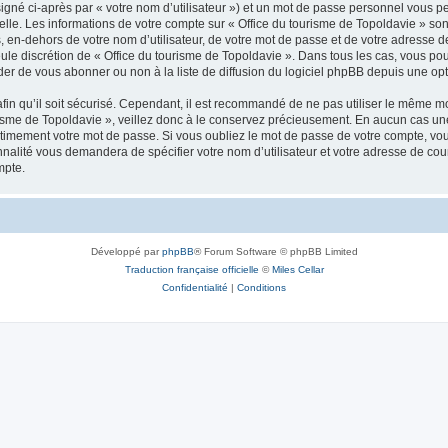
igné ci-après par « votre nom d’utilisateur ») et un mot de passe personnel vous p
elle. Les informations de votre compte sur « Office du tourisme de Topoldavie » so
, en-dehors de votre nom d’utilisateur, de votre mot de passe et de votre adresse d
a seule discrétion de « Office du tourisme de Topoldavie ». Dans tous les cas, vous 
r de vous abonner ou non à la liste de diffusion du logiciel phpBB depuis une opt
afin qu’il soit sécurisé. Cependant, il est recommandé de ne pas utiliser le même mot
isme de Topoldavie », veillez donc à le conservez précieusement. En aucun cas une 
timement votre mot de passe. Si vous oubliez le mot de passe de votre compte, vous
onnalité vous demandera de spécifier votre nom d’utilisateur et votre adresse de co
mpte.
Développé par
phpBB
® Forum Software © phpBB Limited
Traduction française officielle
©
Miles Cellar
Confidentialité
|
Conditions