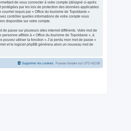
ermettant de vous connecter à votre compte (désigné ci-après
nt protégées par les lois de protection des données applicables
e courriel requis par « Office du tourisme de Topoldavie »
pouvez contrôler quelles informations de votre compte vous
ion disponible sur votre compte.
 de passe sur plusieurs sites internet différents. Votre mot de
personne affiliée à « Office du tourisme de Topoldavie », à
 pouvez utiliser la fonction « J’ai perdu mon mot de passe »
urriel et le logiciel phpBB générera alors un nouveau mot de
Supprimer les cookies
Fuseau horaire sur
UTC+02:00