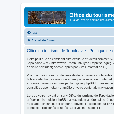
Office du tourism
« La vie, c'est la somme des éléments 
FAQ
Accueil du forum
Office du tourisme de Topoldavie - Politique de c
Cette politique de confidentialité explique en détail comment « 
Topoldavie » et « https://web1-math.univ-lyon1.fr/prepa-agreg »)
de votre part (désignées ci-après par « vos informations »).
Vos informations sont collectées de deux manières différentes.
fichiers téléchargés temporairement par le navigateur internet 
automatiquement assignés par le logiciel phpBB. Un troisième co
consultés et permettant d’améliorer votre confort de navigation e
Lors de votre navigation sur « Office du tourisme de Topoldav
créées par le logiciel phpBB. La seconde manière est de récup
messages en tant qu’utilisateur anonyme, l’inscription sur « Of
connexion (désignés ci-après par « vos messages »).