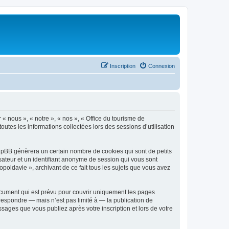
Inscription
Connexion
 « nous », « notre », « nos », « Office du tourisme de
outes les informations collectées lors des sessions d’utilisation
phpBB génèrera un certain nombre de cookies qui sont de petits
isateur et un identifiant anonyme de session qui vous sont
poldavie », archivant de ce fait tous les sujets que vous avez
ocument qui est prévu pour couvrir uniquement les pages
respondre — mais n’est pas limité à — la publication de
sages que vous publiez après votre inscription et lors de votre