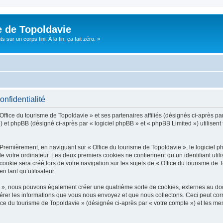
e de Topoldavie
sur un corps fini. À la fin, ça fait zéro. »
onfidentialité
Office du tourisme de Topoldavie » et ses partenaires affiliés (désignés ci-après par
 et phpBB (désigné ci-après par « logiciel phpBB » et « phpBB Limited ») utilisent t
 Premièrement, en naviguant sur « Office du tourisme de Topoldavie », le logiciel 
de votre ordinateur. Les deux premiers cookies ne contiennent qu’un identifiant util
okie sera créé lors de votre navigation sur les sujets de « Office du tourisme de To
n tant qu’utilisateur.
ie », nous pouvons également créer une quatrième sorte de cookies, externes au d
érer les informations que vous nous envoyez et que nous collectons. Ceci peut cor
fice du tourisme de Topoldavie » (désignée ci-après par « votre compte ») et les mes