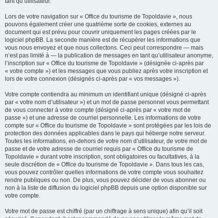
tant qu’utilisateur.
Lors de votre navigation sur « Office du tourisme de Topoldavie », nous
pouvons également créer une quatrième sorte de cookies, externes au
document qui est prévu pour couvrir uniquement les pages créées par le
logiciel phpBB. La seconde manière est de récupérer les informations que
vous nous envoyez et que nous collectons. Ceci peut correspondre — mais
n’est pas limité à — la publication de messages en tant qu’utilisateur anonyme,
l’inscription sur « Office du tourisme de Topoldavie » (désignée ci-après par
« votre compte ») et les messages que vous publiez après votre inscription et
lors de votre connexion (désignés ci-après par « vos messages »).
Votre compte contiendra au minimum un identifiant unique (désigné ci-après
par « votre nom d’utilisateur ») et un mot de passe personnel vous permettant
de vous connecter à votre compte (désigné ci-après par « votre mot de
passe ») et une adresse de courriel personnelle. Les informations de votre
compte sur « Office du tourisme de Topoldavie » sont protégées par les lois de
protection des données applicables dans le pays qui héberge notre serveur.
Toutes les informations, en-dehors de votre nom d’utilisateur, de votre mot de
passe et de votre adresse de courriel requis par « Office du tourisme de
Topoldavie » durant votre inscription, sont obligatoires ou facultatives, à la
seule discrétion de « Office du tourisme de Topoldavie ». Dans tous les cas,
vous pouvez contrôler quelles informations de votre compte vous souhaitez
rendre publiques ou non. De plus, vous pouvez décider de vous abonner ou
non à la liste de diffusion du logiciel phpBB depuis une option disponible sur
votre compte.
Votre mot de passe est chiffré (par un chiffrage à sens unique) afin qu’il soit