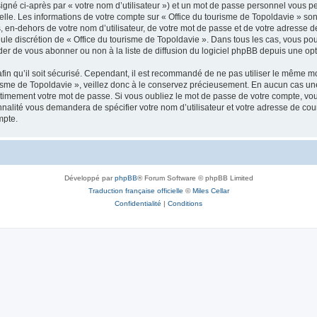
igné ci-après par « votre nom d’utilisateur ») et un mot de passe personnel vous p
elle. Les informations de votre compte sur « Office du tourisme de Topoldavie » so
, en-dehors de votre nom d’utilisateur, de votre mot de passe et de votre adresse d
a seule discrétion de « Office du tourisme de Topoldavie ». Dans tous les cas, vous 
r de vous abonner ou non à la liste de diffusion du logiciel phpBB depuis une opt
afin qu’il soit sécurisé. Cependant, il est recommandé de ne pas utiliser le même mot
isme de Topoldavie », veillez donc à le conservez précieusement. En aucun cas une 
timement votre mot de passe. Si vous oubliez le mot de passe de votre compte, vous
onnalité vous demandera de spécifier votre nom d’utilisateur et votre adresse de co
mpte.
Développé par
phpBB
® Forum Software © phpBB Limited
Traduction française officielle
©
Miles Cellar
Confidentialité
|
Conditions