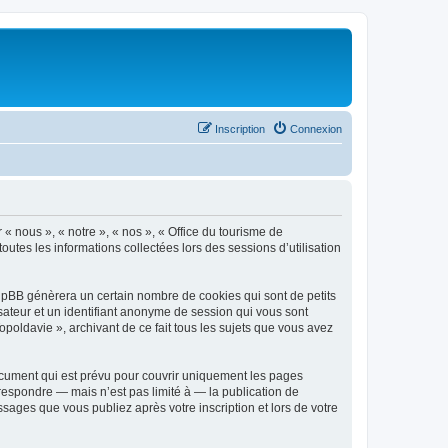
Inscription
Connexion
 « nous », « notre », « nos », « Office du tourisme de
outes les informations collectées lors des sessions d’utilisation
phpBB génèrera un certain nombre de cookies qui sont de petits
isateur et un identifiant anonyme de session qui vous sont
poldavie », archivant de ce fait tous les sujets que vous avez
ocument qui est prévu pour couvrir uniquement les pages
respondre — mais n’est pas limité à — la publication de
sages que vous publiez après votre inscription et lors de votre