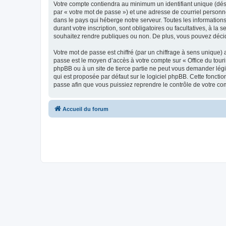
Votre compte contiendra au minimum un identifiant unique (dés
par « votre mot de passe ») et une adresse de courriel personn
dans le pays qui héberge notre serveur. Toutes les informations
durant votre inscription, sont obligatoires ou facultatives, à l
souhaitez rendre publiques ou non. De plus, vous pouvez décide
Votre mot de passe est chiffré (par un chiffrage à sens unique) 
passe est le moyen d’accès à votre compte sur « Office du tour
phpBB ou à un site de tierce partie ne peut vous demander légi
qui est proposée par défaut sur le logiciel phpBB. Cette foncti
passe afin que vous puissiez reprendre le contrôle de votre co
Accueil du forum