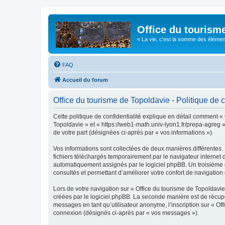
Office du tourism
« La vie, c'est la somme des éléments 
FAQ
Accueil du forum
Office du tourisme de Topoldavie - Politique de c
Cette politique de confidentialité explique en détail comment « 
Topoldavie » et « https://web1-math.univ-lyon1.fr/prepa-agreg »)
de votre part (désignées ci-après par « vos informations »).
Vos informations sont collectées de deux manières différentes.
fichiers téléchargés temporairement par le navigateur internet 
automatiquement assignés par le logiciel phpBB. Un troisième co
consultés et permettant d’améliorer votre confort de navigation e
Lors de votre navigation sur « Office du tourisme de Topoldav
créées par le logiciel phpBB. La seconde manière est de récup
messages en tant qu’utilisateur anonyme, l’inscription sur « Of
connexion (désignés ci-après par « vos messages »).