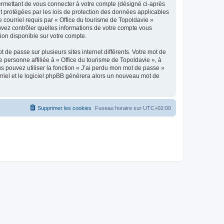
ermettant de vous connecter à votre compte (désigné ci-après
nt protégées par les lois de protection des données applicables
e courriel requis par « Office du tourisme de Topoldavie »
pouvez contrôler quelles informations de votre compte vous
ion disponible sur votre compte.
 de passe sur plusieurs sites internet différents. Votre mot de
personne affiliée à « Office du tourisme de Topoldavie », à
 pouvez utiliser la fonction « J’ai perdu mon mot de passe »
urriel et le logiciel phpBB générera alors un nouveau mot de
Supprimer les cookies
Fuseau horaire sur
UTC+02:00