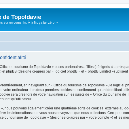
e de Topoldavie
sur un corps fini. À la fin, ça fait zéro. »
onfidentialité
Office du tourisme de Topoldavie » et ses partenaires affiliés (désignés ci-après par
 et phpBB (désigné ci-après par « logiciel phpBB » et « phpBB Limited ») utilisent t
 Premièrement, en naviguant sur « Office du tourisme de Topoldavie », le logiciel 
de votre ordinateur. Les deux premiers cookies ne contiennent qu’un identifiant util
okie sera créé lors de votre navigation sur les sujets de « Office du tourisme de To
n tant qu’utilisateur.
ie », nous pouvons également créer une quatrième sorte de cookies, externes au d
érer les informations que vous nous envoyez et que nous collectons. Ceci peut cor
fice du tourisme de Topoldavie » (désignée ci-après par « votre compte ») et les mes