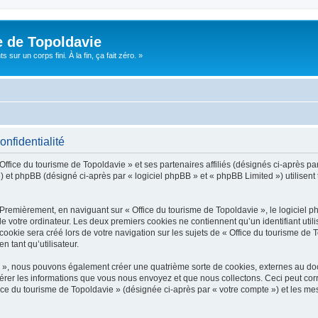
e de Topoldavie
sur un corps fini. À la fin, ça fait zéro. »
onfidentialité
Office du tourisme de Topoldavie » et ses partenaires affiliés (désignés ci-après par
 et phpBB (désigné ci-après par « logiciel phpBB » et « phpBB Limited ») utilisent t
 Premièrement, en naviguant sur « Office du tourisme de Topoldavie », le logiciel 
de votre ordinateur. Les deux premiers cookies ne contiennent qu’un identifiant util
okie sera créé lors de votre navigation sur les sujets de « Office du tourisme de To
n tant qu’utilisateur.
ie », nous pouvons également créer une quatrième sorte de cookies, externes au d
érer les informations que vous nous envoyez et que nous collectons. Ceci peut cor
fice du tourisme de Topoldavie » (désignée ci-après par « votre compte ») et les mes