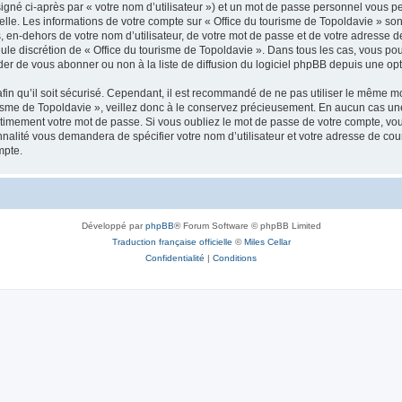
igné ci-après par « votre nom d’utilisateur ») et un mot de passe personnel vous p
elle. Les informations de votre compte sur « Office du tourisme de Topoldavie » so
, en-dehors de votre nom d’utilisateur, de votre mot de passe et de votre adresse d
a seule discrétion de « Office du tourisme de Topoldavie ». Dans tous les cas, vous 
r de vous abonner ou non à la liste de diffusion du logiciel phpBB depuis une opt
afin qu’il soit sécurisé. Cependant, il est recommandé de ne pas utiliser le même mot
isme de Topoldavie », veillez donc à le conservez précieusement. En aucun cas une 
timement votre mot de passe. Si vous oubliez le mot de passe de votre compte, vous
onnalité vous demandera de spécifier votre nom d’utilisateur et votre adresse de co
mpte.
Développé par
phpBB
® Forum Software © phpBB Limited
Traduction française officielle
©
Miles Cellar
Confidentialité
|
Conditions