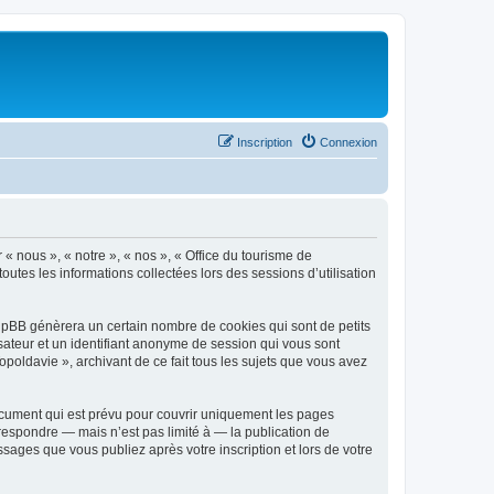
Inscription
Connexion
 « nous », « notre », « nos », « Office du tourisme de
outes les informations collectées lors des sessions d’utilisation
phpBB génèrera un certain nombre de cookies qui sont de petits
isateur et un identifiant anonyme de session qui vous sont
poldavie », archivant de ce fait tous les sujets que vous avez
ocument qui est prévu pour couvrir uniquement les pages
respondre — mais n’est pas limité à — la publication de
sages que vous publiez après votre inscription et lors de votre