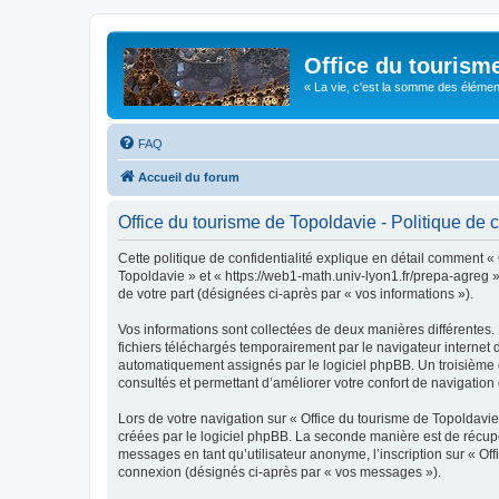
Office du tourism
« La vie, c'est la somme des éléments 
FAQ
Accueil du forum
Office du tourisme de Topoldavie - Politique de c
Cette politique de confidentialité explique en détail comment « 
Topoldavie » et « https://web1-math.univ-lyon1.fr/prepa-agreg »)
de votre part (désignées ci-après par « vos informations »).
Vos informations sont collectées de deux manières différentes.
fichiers téléchargés temporairement par le navigateur internet 
automatiquement assignés par le logiciel phpBB. Un troisième co
consultés et permettant d’améliorer votre confort de navigation e
Lors de votre navigation sur « Office du tourisme de Topoldav
créées par le logiciel phpBB. La seconde manière est de récup
messages en tant qu’utilisateur anonyme, l’inscription sur « Of
connexion (désignés ci-après par « vos messages »).