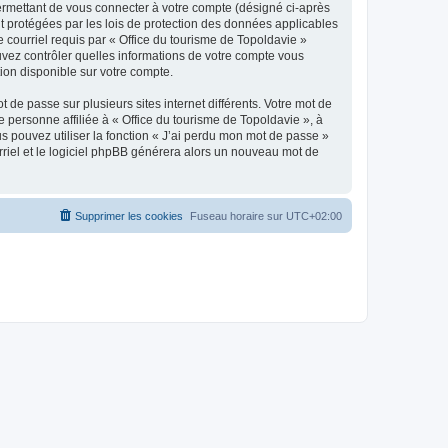
ermettant de vous connecter à votre compte (désigné ci-après
nt protégées par les lois de protection des données applicables
e courriel requis par « Office du tourisme de Topoldavie »
pouvez contrôler quelles informations de votre compte vous
ion disponible sur votre compte.
 de passe sur plusieurs sites internet différents. Votre mot de
personne affiliée à « Office du tourisme de Topoldavie », à
 pouvez utiliser la fonction « J’ai perdu mon mot de passe »
urriel et le logiciel phpBB générera alors un nouveau mot de
Supprimer les cookies
Fuseau horaire sur
UTC+02:00