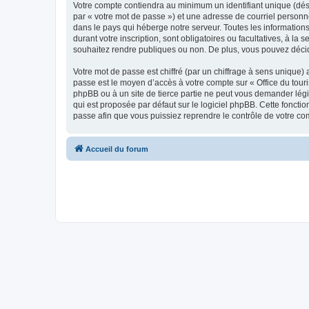
Votre compte contiendra au minimum un identifiant unique (dés
par « votre mot de passe ») et une adresse de courriel personn
dans le pays qui héberge notre serveur. Toutes les informations
durant votre inscription, sont obligatoires ou facultatives, à l
souhaitez rendre publiques ou non. De plus, vous pouvez décide
Votre mot de passe est chiffré (par un chiffrage à sens unique) 
passe est le moyen d’accès à votre compte sur « Office du tour
phpBB ou à un site de tierce partie ne peut vous demander légi
qui est proposée par défaut sur le logiciel phpBB. Cette foncti
passe afin que vous puissiez reprendre le contrôle de votre co
Accueil du forum