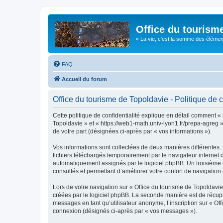
Office du tourism
« La vie, c'est la somme des éléments 
FAQ
Accueil du forum
Office du tourisme de Topoldavie - Politique de c
Cette politique de confidentialité explique en détail comment « 
Topoldavie » et « https://web1-math.univ-lyon1.fr/prepa-agreg »)
de votre part (désignées ci-après par « vos informations »).
Vos informations sont collectées de deux manières différentes.
fichiers téléchargés temporairement par le navigateur internet 
automatiquement assignés par le logiciel phpBB. Un troisième co
consultés et permettant d’améliorer votre confort de navigation e
Lors de votre navigation sur « Office du tourisme de Topoldav
créées par le logiciel phpBB. La seconde manière est de récup
messages en tant qu’utilisateur anonyme, l’inscription sur « Of
connexion (désignés ci-après par « vos messages »).