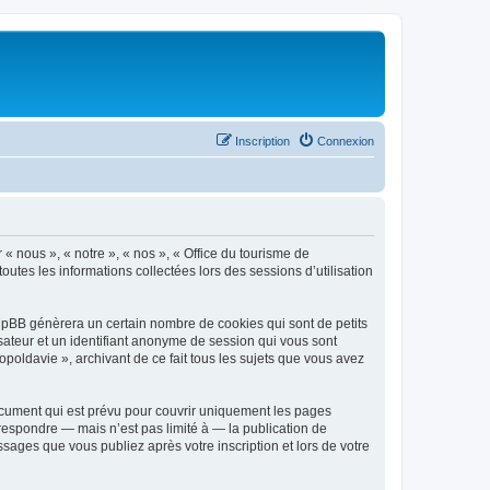
Inscription
Connexion
 « nous », « notre », « nos », « Office du tourisme de
outes les informations collectées lors des sessions d’utilisation
phpBB génèrera un certain nombre de cookies qui sont de petits
isateur et un identifiant anonyme de session qui vous sont
poldavie », archivant de ce fait tous les sujets que vous avez
ocument qui est prévu pour couvrir uniquement les pages
respondre — mais n’est pas limité à — la publication de
sages que vous publiez après votre inscription et lors de votre