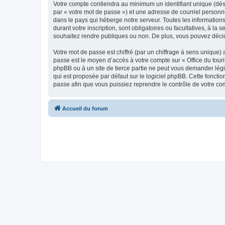
Votre compte contiendra au minimum un identifiant unique (dés
par « votre mot de passe ») et une adresse de courriel personn
dans le pays qui héberge notre serveur. Toutes les informations
durant votre inscription, sont obligatoires ou facultatives, à l
souhaitez rendre publiques ou non. De plus, vous pouvez décide
Votre mot de passe est chiffré (par un chiffrage à sens unique) 
passe est le moyen d’accès à votre compte sur « Office du tour
phpBB ou à un site de tierce partie ne peut vous demander légi
qui est proposée par défaut sur le logiciel phpBB. Cette foncti
passe afin que vous puissiez reprendre le contrôle de votre co
Accueil du forum