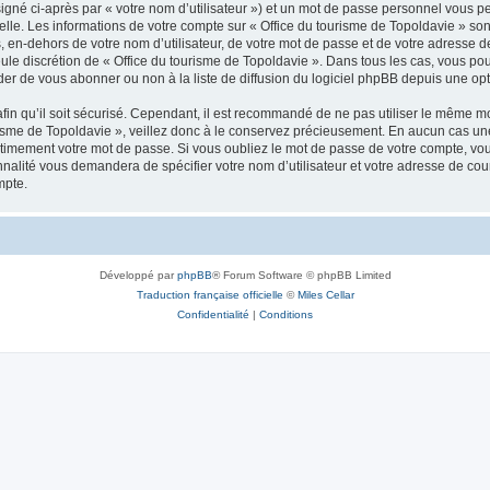
igné ci-après par « votre nom d’utilisateur ») et un mot de passe personnel vous p
elle. Les informations de votre compte sur « Office du tourisme de Topoldavie » so
, en-dehors de votre nom d’utilisateur, de votre mot de passe et de votre adresse d
a seule discrétion de « Office du tourisme de Topoldavie ». Dans tous les cas, vous 
r de vous abonner ou non à la liste de diffusion du logiciel phpBB depuis une opt
afin qu’il soit sécurisé. Cependant, il est recommandé de ne pas utiliser le même mot
isme de Topoldavie », veillez donc à le conservez précieusement. En aucun cas une 
timement votre mot de passe. Si vous oubliez le mot de passe de votre compte, vous
onnalité vous demandera de spécifier votre nom d’utilisateur et votre adresse de co
mpte.
Développé par
phpBB
® Forum Software © phpBB Limited
Traduction française officielle
©
Miles Cellar
Confidentialité
|
Conditions