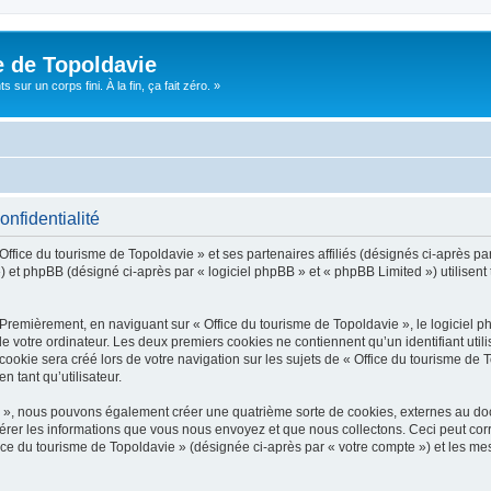
e de Topoldavie
sur un corps fini. À la fin, ça fait zéro. »
onfidentialité
Office du tourisme de Topoldavie » et ses partenaires affiliés (désignés ci-après par
 et phpBB (désigné ci-après par « logiciel phpBB » et « phpBB Limited ») utilisent t
 Premièrement, en naviguant sur « Office du tourisme de Topoldavie », le logiciel 
de votre ordinateur. Les deux premiers cookies ne contiennent qu’un identifiant util
okie sera créé lors de votre navigation sur les sujets de « Office du tourisme de To
n tant qu’utilisateur.
ie », nous pouvons également créer une quatrième sorte de cookies, externes au d
érer les informations que vous nous envoyez et que nous collectons. Ceci peut cor
fice du tourisme de Topoldavie » (désignée ci-après par « votre compte ») et les mes