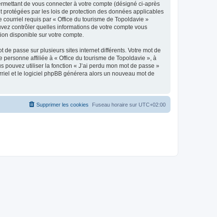
ermettant de vous connecter à votre compte (désigné ci-après
nt protégées par les lois de protection des données applicables
e courriel requis par « Office du tourisme de Topoldavie »
pouvez contrôler quelles informations de votre compte vous
ion disponible sur votre compte.
 de passe sur plusieurs sites internet différents. Votre mot de
personne affiliée à « Office du tourisme de Topoldavie », à
 pouvez utiliser la fonction « J’ai perdu mon mot de passe »
urriel et le logiciel phpBB générera alors un nouveau mot de
Supprimer les cookies
Fuseau horaire sur
UTC+02:00