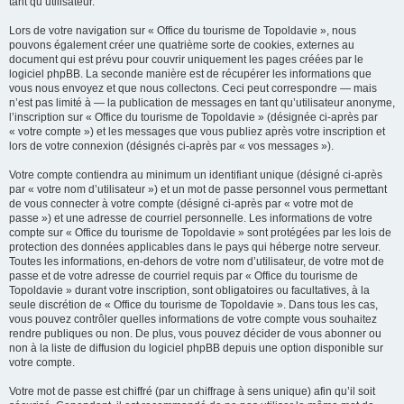
tant qu’utilisateur.
Lors de votre navigation sur « Office du tourisme de Topoldavie », nous
pouvons également créer une quatrième sorte de cookies, externes au
document qui est prévu pour couvrir uniquement les pages créées par le
logiciel phpBB. La seconde manière est de récupérer les informations que
vous nous envoyez et que nous collectons. Ceci peut correspondre — mais
n’est pas limité à — la publication de messages en tant qu’utilisateur anonyme,
l’inscription sur « Office du tourisme de Topoldavie » (désignée ci-après par
« votre compte ») et les messages que vous publiez après votre inscription et
lors de votre connexion (désignés ci-après par « vos messages »).
Votre compte contiendra au minimum un identifiant unique (désigné ci-après
par « votre nom d’utilisateur ») et un mot de passe personnel vous permettant
de vous connecter à votre compte (désigné ci-après par « votre mot de
passe ») et une adresse de courriel personnelle. Les informations de votre
compte sur « Office du tourisme de Topoldavie » sont protégées par les lois de
protection des données applicables dans le pays qui héberge notre serveur.
Toutes les informations, en-dehors de votre nom d’utilisateur, de votre mot de
passe et de votre adresse de courriel requis par « Office du tourisme de
Topoldavie » durant votre inscription, sont obligatoires ou facultatives, à la
seule discrétion de « Office du tourisme de Topoldavie ». Dans tous les cas,
vous pouvez contrôler quelles informations de votre compte vous souhaitez
rendre publiques ou non. De plus, vous pouvez décider de vous abonner ou
non à la liste de diffusion du logiciel phpBB depuis une option disponible sur
votre compte.
Votre mot de passe est chiffré (par un chiffrage à sens unique) afin qu’il soit