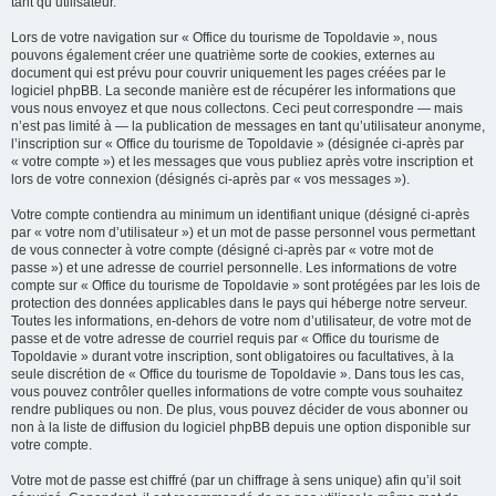
tant qu’utilisateur.
Lors de votre navigation sur « Office du tourisme de Topoldavie », nous
pouvons également créer une quatrième sorte de cookies, externes au
document qui est prévu pour couvrir uniquement les pages créées par le
logiciel phpBB. La seconde manière est de récupérer les informations que
vous nous envoyez et que nous collectons. Ceci peut correspondre — mais
n’est pas limité à — la publication de messages en tant qu’utilisateur anonyme,
l’inscription sur « Office du tourisme de Topoldavie » (désignée ci-après par
« votre compte ») et les messages que vous publiez après votre inscription et
lors de votre connexion (désignés ci-après par « vos messages »).
Votre compte contiendra au minimum un identifiant unique (désigné ci-après
par « votre nom d’utilisateur ») et un mot de passe personnel vous permettant
de vous connecter à votre compte (désigné ci-après par « votre mot de
passe ») et une adresse de courriel personnelle. Les informations de votre
compte sur « Office du tourisme de Topoldavie » sont protégées par les lois de
protection des données applicables dans le pays qui héberge notre serveur.
Toutes les informations, en-dehors de votre nom d’utilisateur, de votre mot de
passe et de votre adresse de courriel requis par « Office du tourisme de
Topoldavie » durant votre inscription, sont obligatoires ou facultatives, à la
seule discrétion de « Office du tourisme de Topoldavie ». Dans tous les cas,
vous pouvez contrôler quelles informations de votre compte vous souhaitez
rendre publiques ou non. De plus, vous pouvez décider de vous abonner ou
non à la liste de diffusion du logiciel phpBB depuis une option disponible sur
votre compte.
Votre mot de passe est chiffré (par un chiffrage à sens unique) afin qu’il soit