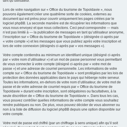
tant qu’utilisateur.
Lors de votre navigation sur « Office du tourisme de Topoldavie », nous
pouvons également créer une quatrième sorte de cookies, externes au
document qui est prévu pour couvrir uniquement les pages créées par le
logiciel phpBB. La seconde manière est de récupérer les informations que
vous nous envoyez et que nous collectons. Ceci peut correspondre — mais
n’est pas limité à — la publication de messages en tant qu’utilisateur anonyme,
l’inscription sur « Office du tourisme de Topoldavie » (désignée ci-après par
« votre compte ») et les messages que vous publiez après votre inscription et
lors de votre connexion (désignés ci-après par « vos messages »).
Votre compte contiendra au minimum un identifiant unique (désigné ci-après
par « votre nom d’utilisateur ») et un mot de passe personnel vous permettant
de vous connecter à votre compte (désigné ci-après par « votre mot de
passe ») et une adresse de courriel personnelle. Les informations de votre
compte sur « Office du tourisme de Topoldavie » sont protégées par les lois de
protection des données applicables dans le pays qui héberge notre serveur.
Toutes les informations, en-dehors de votre nom d’utilisateur, de votre mot de
passe et de votre adresse de courriel requis par « Office du tourisme de
Topoldavie » durant votre inscription, sont obligatoires ou facultatives, à la
seule discrétion de « Office du tourisme de Topoldavie ». Dans tous les cas,
vous pouvez contrôler quelles informations de votre compte vous souhaitez
rendre publiques ou non. De plus, vous pouvez décider de vous abonner ou
non à la liste de diffusion du logiciel phpBB depuis une option disponible sur
votre compte.
Votre mot de passe est chiffré (par un chiffrage à sens unique) afin qu’il soit