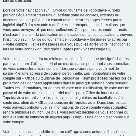
tant qu’utilisateur.
Lors de votre navigation sur « Office du tourisme de Topoldavie », nous
pouvons également créer une quatrième sorte de cookies, externes au
document qui est prévu pour couvrir uniquement les pages créées par le
logiciel phpBB. La seconde manière est de récupérer les informations que
vous nous envoyez et que nous collectons. Ceci peut correspondre — mais
n’est pas limité à — la publication de messages en tant qu’utilisateur anonyme,
l’inscription sur « Office du tourisme de Topoldavie » (désignée ci-après par
« votre compte ») et les messages que vous publiez après votre inscription et
lors de votre connexion (désignés ci-après par « vos messages »).
Votre compte contiendra au minimum un identifiant unique (désigné ci-après
par « votre nom d’utilisateur ») et un mot de passe personnel vous permettant
de vous connecter à votre compte (désigné ci-après par « votre mot de
passe ») et une adresse de courriel personnelle. Les informations de votre
compte sur « Office du tourisme de Topoldavie » sont protégées par les lois de
protection des données applicables dans le pays qui héberge notre serveur.
Toutes les informations, en-dehors de votre nom d’utilisateur, de votre mot de
passe et de votre adresse de courriel requis par « Office du tourisme de
Topoldavie » durant votre inscription, sont obligatoires ou facultatives, à la
seule discrétion de « Office du tourisme de Topoldavie ». Dans tous les cas,
vous pouvez contrôler quelles informations de votre compte vous souhaitez
rendre publiques ou non. De plus, vous pouvez décider de vous abonner ou
non à la liste de diffusion du logiciel phpBB depuis une option disponible sur
votre compte.
Votre mot de passe est chiffré (par un chiffrage à sens unique) afin qu’il soit