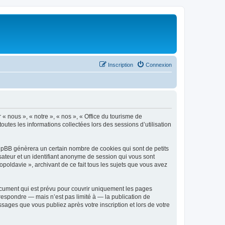
Inscription
Connexion
 « nous », « notre », « nos », « Office du tourisme de
outes les informations collectées lors des sessions d’utilisation
phpBB génèrera un certain nombre de cookies qui sont de petits
isateur et un identifiant anonyme de session qui vous sont
poldavie », archivant de ce fait tous les sujets que vous avez
ocument qui est prévu pour couvrir uniquement les pages
respondre — mais n’est pas limité à — la publication de
sages que vous publiez après votre inscription et lors de votre