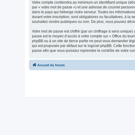
Votre compte contiendra au minimum un identifiant unique (dés
par « votre mot de passe ») et une adresse de courriel personn
dans le pays qui héberge notre serveur. Toutes les informations
durant votre inscription, sont obligatoires ou facultatives, à l
souhaitez rendre publiques ou non. De plus, vous pouvez décide
Votre mot de passe est chiffré (par un chiffrage à sens unique) 
passe est le moyen d’accès à votre compte sur « Office du tour
phpBB ou à un site de tierce partie ne peut vous demander légi
qui est proposée par défaut sur le logiciel phpBB. Cette foncti
passe afin que vous puissiez reprendre le contrôle de votre co
Accueil du forum