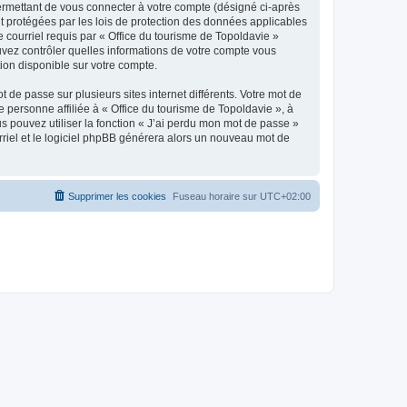
ermettant de vous connecter à votre compte (désigné ci-après
nt protégées par les lois de protection des données applicables
e courriel requis par « Office du tourisme de Topoldavie »
pouvez contrôler quelles informations de votre compte vous
ion disponible sur votre compte.
 de passe sur plusieurs sites internet différents. Votre mot de
personne affiliée à « Office du tourisme de Topoldavie », à
 pouvez utiliser la fonction « J’ai perdu mon mot de passe »
urriel et le logiciel phpBB générera alors un nouveau mot de
Supprimer les cookies
Fuseau horaire sur
UTC+02:00