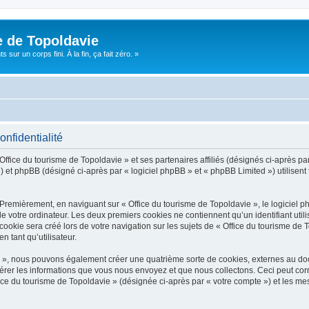
e de Topoldavie
sur un corps fini. À la fin, ça fait zéro. »
onfidentialité
Office du tourisme de Topoldavie » et ses partenaires affiliés (désignés ci-après par
 et phpBB (désigné ci-après par « logiciel phpBB » et « phpBB Limited ») utilisent t
 Premièrement, en naviguant sur « Office du tourisme de Topoldavie », le logiciel 
de votre ordinateur. Les deux premiers cookies ne contiennent qu’un identifiant util
okie sera créé lors de votre navigation sur les sujets de « Office du tourisme de To
n tant qu’utilisateur.
ie », nous pouvons également créer une quatrième sorte de cookies, externes au d
érer les informations que vous nous envoyez et que nous collectons. Ceci peut cor
fice du tourisme de Topoldavie » (désignée ci-après par « votre compte ») et les mes