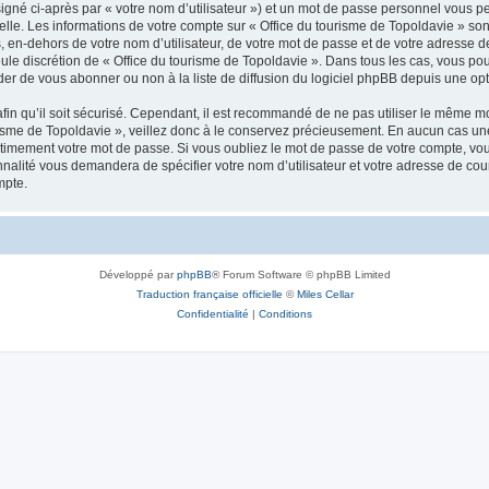
igné ci-après par « votre nom d’utilisateur ») et un mot de passe personnel vous p
elle. Les informations de votre compte sur « Office du tourisme de Topoldavie » so
, en-dehors de votre nom d’utilisateur, de votre mot de passe et de votre adresse d
a seule discrétion de « Office du tourisme de Topoldavie ». Dans tous les cas, vous 
r de vous abonner ou non à la liste de diffusion du logiciel phpBB depuis une opt
afin qu’il soit sécurisé. Cependant, il est recommandé de ne pas utiliser le même mot
isme de Topoldavie », veillez donc à le conservez précieusement. En aucun cas une 
timement votre mot de passe. Si vous oubliez le mot de passe de votre compte, vous
onnalité vous demandera de spécifier votre nom d’utilisateur et votre adresse de co
mpte.
Développé par
phpBB
® Forum Software © phpBB Limited
Traduction française officielle
©
Miles Cellar
Confidentialité
|
Conditions