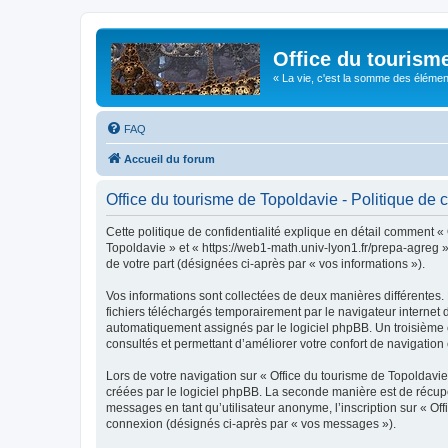
Office du tourism
« La vie, c'est la somme des éléments 
FAQ
Accueil du forum
Office du tourisme de Topoldavie - Politique de c
Cette politique de confidentialité explique en détail comment « 
Topoldavie » et « https://web1-math.univ-lyon1.fr/prepa-agreg »)
de votre part (désignées ci-après par « vos informations »).
Vos informations sont collectées de deux manières différentes.
fichiers téléchargés temporairement par le navigateur internet 
automatiquement assignés par le logiciel phpBB. Un troisième co
consultés et permettant d’améliorer votre confort de navigation e
Lors de votre navigation sur « Office du tourisme de Topoldav
créées par le logiciel phpBB. La seconde manière est de récup
messages en tant qu’utilisateur anonyme, l’inscription sur « Of
connexion (désignés ci-après par « vos messages »).