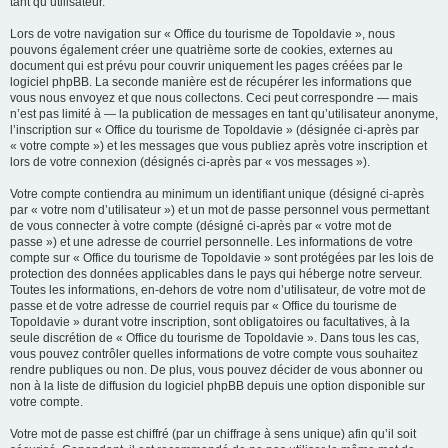
tant qu’utilisateur.
Lors de votre navigation sur « Office du tourisme de Topoldavie », nous
pouvons également créer une quatrième sorte de cookies, externes au
document qui est prévu pour couvrir uniquement les pages créées par le
logiciel phpBB. La seconde manière est de récupérer les informations que
vous nous envoyez et que nous collectons. Ceci peut correspondre — mais
n’est pas limité à — la publication de messages en tant qu’utilisateur anonyme,
l’inscription sur « Office du tourisme de Topoldavie » (désignée ci-après par
« votre compte ») et les messages que vous publiez après votre inscription et
lors de votre connexion (désignés ci-après par « vos messages »).
Votre compte contiendra au minimum un identifiant unique (désigné ci-après
par « votre nom d’utilisateur ») et un mot de passe personnel vous permettant
de vous connecter à votre compte (désigné ci-après par « votre mot de
passe ») et une adresse de courriel personnelle. Les informations de votre
compte sur « Office du tourisme de Topoldavie » sont protégées par les lois de
protection des données applicables dans le pays qui héberge notre serveur.
Toutes les informations, en-dehors de votre nom d’utilisateur, de votre mot de
passe et de votre adresse de courriel requis par « Office du tourisme de
Topoldavie » durant votre inscription, sont obligatoires ou facultatives, à la
seule discrétion de « Office du tourisme de Topoldavie ». Dans tous les cas,
vous pouvez contrôler quelles informations de votre compte vous souhaitez
rendre publiques ou non. De plus, vous pouvez décider de vous abonner ou
non à la liste de diffusion du logiciel phpBB depuis une option disponible sur
votre compte.
Votre mot de passe est chiffré (par un chiffrage à sens unique) afin qu’il soit