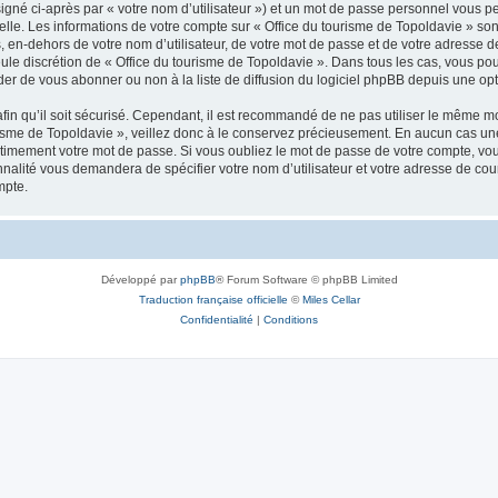
igné ci-après par « votre nom d’utilisateur ») et un mot de passe personnel vous p
elle. Les informations de votre compte sur « Office du tourisme de Topoldavie » so
, en-dehors de votre nom d’utilisateur, de votre mot de passe et de votre adresse d
a seule discrétion de « Office du tourisme de Topoldavie ». Dans tous les cas, vous 
r de vous abonner ou non à la liste de diffusion du logiciel phpBB depuis une opt
afin qu’il soit sécurisé. Cependant, il est recommandé de ne pas utiliser le même mot
isme de Topoldavie », veillez donc à le conservez précieusement. En aucun cas une 
timement votre mot de passe. Si vous oubliez le mot de passe de votre compte, vous
onnalité vous demandera de spécifier votre nom d’utilisateur et votre adresse de co
mpte.
Développé par
phpBB
® Forum Software © phpBB Limited
Traduction française officielle
©
Miles Cellar
Confidentialité
|
Conditions