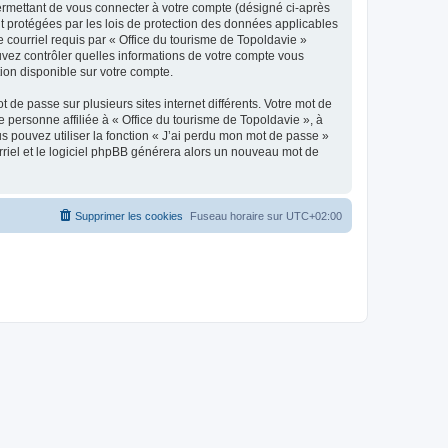
ermettant de vous connecter à votre compte (désigné ci-après
nt protégées par les lois de protection des données applicables
e courriel requis par « Office du tourisme de Topoldavie »
pouvez contrôler quelles informations de votre compte vous
ion disponible sur votre compte.
 de passe sur plusieurs sites internet différents. Votre mot de
personne affiliée à « Office du tourisme de Topoldavie », à
 pouvez utiliser la fonction « J’ai perdu mon mot de passe »
urriel et le logiciel phpBB générera alors un nouveau mot de
Supprimer les cookies
Fuseau horaire sur
UTC+02:00