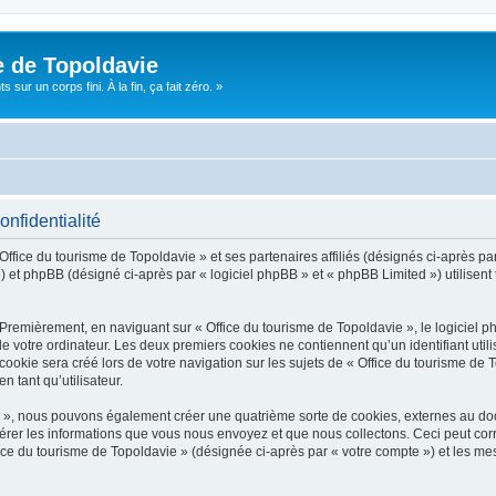
e de Topoldavie
sur un corps fini. À la fin, ça fait zéro. »
onfidentialité
Office du tourisme de Topoldavie » et ses partenaires affiliés (désignés ci-après par
 et phpBB (désigné ci-après par « logiciel phpBB » et « phpBB Limited ») utilisent t
 Premièrement, en naviguant sur « Office du tourisme de Topoldavie », le logiciel 
de votre ordinateur. Les deux premiers cookies ne contiennent qu’un identifiant util
okie sera créé lors de votre navigation sur les sujets de « Office du tourisme de To
n tant qu’utilisateur.
ie », nous pouvons également créer une quatrième sorte de cookies, externes au d
érer les informations que vous nous envoyez et que nous collectons. Ceci peut cor
fice du tourisme de Topoldavie » (désignée ci-après par « votre compte ») et les mes