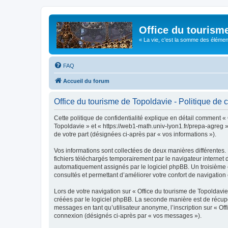
Office du tourism
« La vie, c'est la somme des éléments 
FAQ
Accueil du forum
Office du tourisme de Topoldavie - Politique de c
Cette politique de confidentialité explique en détail comment « 
Topoldavie » et « https://web1-math.univ-lyon1.fr/prepa-agreg »)
de votre part (désignées ci-après par « vos informations »).
Vos informations sont collectées de deux manières différentes.
fichiers téléchargés temporairement par le navigateur internet 
automatiquement assignés par le logiciel phpBB. Un troisième co
consultés et permettant d’améliorer votre confort de navigation e
Lors de votre navigation sur « Office du tourisme de Topoldav
créées par le logiciel phpBB. La seconde manière est de récup
messages en tant qu’utilisateur anonyme, l’inscription sur « Of
connexion (désignés ci-après par « vos messages »).