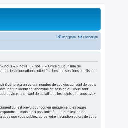
Inscription
Connexion
 « nous », « notre », « nos », « Office du tourisme de
outes les informations collectées lors des sessions d’utilisation
phpBB génèrera un certain nombre de cookies qui sont de petits
isateur et un identifiant anonyme de session qui vous sont
poldavie », archivant de ce fait tous les sujets que vous avez
ocument qui est prévu pour couvrir uniquement les pages
respondre — mais n’est pas limité à — la publication de
sages que vous publiez après votre inscription et lors de votre