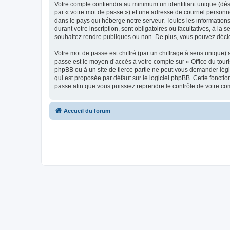
Votre compte contiendra au minimum un identifiant unique (dés
par « votre mot de passe ») et une adresse de courriel personn
dans le pays qui héberge notre serveur. Toutes les informations
durant votre inscription, sont obligatoires ou facultatives, à l
souhaitez rendre publiques ou non. De plus, vous pouvez décide
Votre mot de passe est chiffré (par un chiffrage à sens unique) 
passe est le moyen d’accès à votre compte sur « Office du tour
phpBB ou à un site de tierce partie ne peut vous demander légi
qui est proposée par défaut sur le logiciel phpBB. Cette foncti
passe afin que vous puissiez reprendre le contrôle de votre co
Accueil du forum