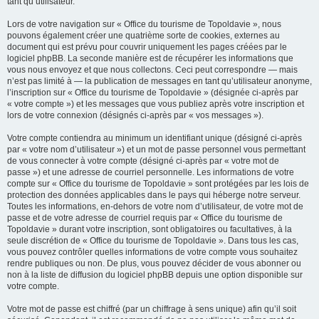
tant qu’utilisateur.
Lors de votre navigation sur « Office du tourisme de Topoldavie », nous
pouvons également créer une quatrième sorte de cookies, externes au
document qui est prévu pour couvrir uniquement les pages créées par le
logiciel phpBB. La seconde manière est de récupérer les informations que
vous nous envoyez et que nous collectons. Ceci peut correspondre — mais
n’est pas limité à — la publication de messages en tant qu’utilisateur anonyme,
l’inscription sur « Office du tourisme de Topoldavie » (désignée ci-après par
« votre compte ») et les messages que vous publiez après votre inscription et
lors de votre connexion (désignés ci-après par « vos messages »).
Votre compte contiendra au minimum un identifiant unique (désigné ci-après
par « votre nom d’utilisateur ») et un mot de passe personnel vous permettant
de vous connecter à votre compte (désigné ci-après par « votre mot de
passe ») et une adresse de courriel personnelle. Les informations de votre
compte sur « Office du tourisme de Topoldavie » sont protégées par les lois de
protection des données applicables dans le pays qui héberge notre serveur.
Toutes les informations, en-dehors de votre nom d’utilisateur, de votre mot de
passe et de votre adresse de courriel requis par « Office du tourisme de
Topoldavie » durant votre inscription, sont obligatoires ou facultatives, à la
seule discrétion de « Office du tourisme de Topoldavie ». Dans tous les cas,
vous pouvez contrôler quelles informations de votre compte vous souhaitez
rendre publiques ou non. De plus, vous pouvez décider de vous abonner ou
non à la liste de diffusion du logiciel phpBB depuis une option disponible sur
votre compte.
Votre mot de passe est chiffré (par un chiffrage à sens unique) afin qu’il soit