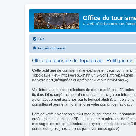
Office du tourism
« La vie, c'est la somme des éléments 
FAQ
Accueil du forum
Office du tourisme de Topoldavie - Politique de c
Cette politique de confidentialité explique en détail comment « 
Topoldavie » et « https://web1-math.univ-lyon1.fr/prepa-agreg »)
de votre part (désignées ci-après par « vos informations »).
Vos informations sont collectées de deux manières différentes.
fichiers téléchargés temporairement par le navigateur internet 
automatiquement assignés par le logiciel phpBB. Un troisième co
consultés et permettant d’améliorer votre confort de navigation e
Lors de votre navigation sur « Office du tourisme de Topoldav
créées par le logiciel phpBB. La seconde manière est de récup
messages en tant qu’utilisateur anonyme, l’inscription sur « Of
connexion (désignés ci-après par « vos messages »).