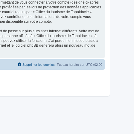
ermettant de vous connecter à votre compte (désigné ci-après
nt protégées par les lois de protection des données applicables
e courriel requis par « Office du tourisme de Topoldavie »
pouvez contrôler quelles informations de votre compte vous
ion disponible sur votre compte.
 de passe sur plusieurs sites internet différents. Votre mot de
personne affiliée à « Office du tourisme de Topoldavie », à
 pouvez utiliser la fonction « J’ai perdu mon mot de passe »
urriel et le logiciel phpBB générera alors un nouveau mot de
Supprimer les cookies
Fuseau horaire sur
UTC+02:00