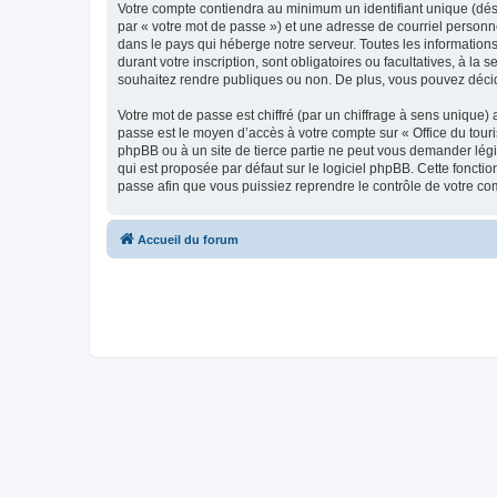
Votre compte contiendra au minimum un identifiant unique (dés
par « votre mot de passe ») et une adresse de courriel personn
dans le pays qui héberge notre serveur. Toutes les informations
durant votre inscription, sont obligatoires ou facultatives, à l
souhaitez rendre publiques ou non. De plus, vous pouvez décide
Votre mot de passe est chiffré (par un chiffrage à sens unique) 
passe est le moyen d’accès à votre compte sur « Office du tour
phpBB ou à un site de tierce partie ne peut vous demander légi
qui est proposée par défaut sur le logiciel phpBB. Cette foncti
passe afin que vous puissiez reprendre le contrôle de votre co
Accueil du forum