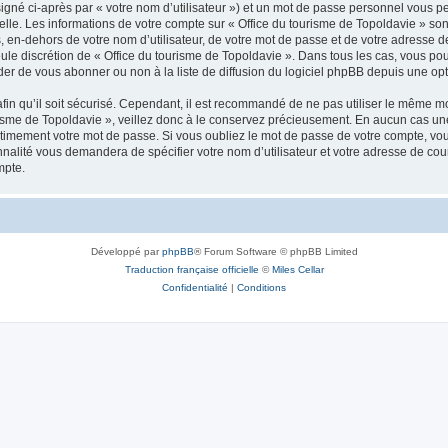
igné ci-après par « votre nom d’utilisateur ») et un mot de passe personnel vous p
elle. Les informations de votre compte sur « Office du tourisme de Topoldavie » so
, en-dehors de votre nom d’utilisateur, de votre mot de passe et de votre adresse d
a seule discrétion de « Office du tourisme de Topoldavie ». Dans tous les cas, vous 
r de vous abonner ou non à la liste de diffusion du logiciel phpBB depuis une opt
afin qu’il soit sécurisé. Cependant, il est recommandé de ne pas utiliser le même mot
isme de Topoldavie », veillez donc à le conservez précieusement. En aucun cas une 
timement votre mot de passe. Si vous oubliez le mot de passe de votre compte, vous
onnalité vous demandera de spécifier votre nom d’utilisateur et votre adresse de co
mpte.
Développé par
phpBB
® Forum Software © phpBB Limited
Traduction française officielle
©
Miles Cellar
Confidentialité
|
Conditions