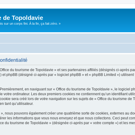
e de Topoldavie
sur un corps fini. À la fin, ça fait zéro. »
onfidentialité
Office du tourisme de Topoldavie » et ses partenaires affiliés (désignés ci-après par
 et phpBB (désigné ci-après par « logiciel phpBB » et « phpBB Limited ») utilisent t
 Premièrement, en naviguant sur « Office du tourisme de Topoldavie », le logiciel 
de votre ordinateur. Les deux premiers cookies ne contiennent qu’un identifiant util
okie sera créé lors de votre navigation sur les sujets de « Office du tourisme de To
n tant qu’utilisateur.
ie », nous pouvons également créer une quatrième sorte de cookies, externes au d
érer les informations que vous nous envoyez et que nous collectons. Ceci peut cor
fice du tourisme de Topoldavie » (désignée ci-après par « votre compte ») et les mes