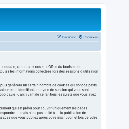
Inscription
Connexion
 « nous », « notre », « nos », « Office du tourisme de
outes les informations collectées lors des sessions d’utilisation
phpBB génèrera un certain nombre de cookies qui sont de petits
isateur et un identifiant anonyme de session qui vous sont
poldavie », archivant de ce fait tous les sujets que vous avez
ocument qui est prévu pour couvrir uniquement les pages
respondre — mais n’est pas limité à — la publication de
sages que vous publiez après votre inscription et lors de votre