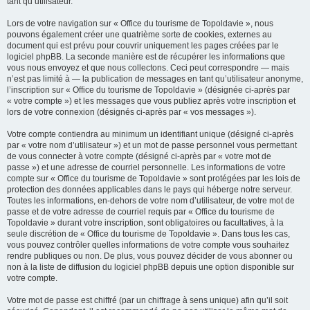
tant qu’utilisateur.
Lors de votre navigation sur « Office du tourisme de Topoldavie », nous
pouvons également créer une quatrième sorte de cookies, externes au
document qui est prévu pour couvrir uniquement les pages créées par le
logiciel phpBB. La seconde manière est de récupérer les informations que
vous nous envoyez et que nous collectons. Ceci peut correspondre — mais
n’est pas limité à — la publication de messages en tant qu’utilisateur anonyme,
l’inscription sur « Office du tourisme de Topoldavie » (désignée ci-après par
« votre compte ») et les messages que vous publiez après votre inscription et
lors de votre connexion (désignés ci-après par « vos messages »).
Votre compte contiendra au minimum un identifiant unique (désigné ci-après
par « votre nom d’utilisateur ») et un mot de passe personnel vous permettant
de vous connecter à votre compte (désigné ci-après par « votre mot de
passe ») et une adresse de courriel personnelle. Les informations de votre
compte sur « Office du tourisme de Topoldavie » sont protégées par les lois de
protection des données applicables dans le pays qui héberge notre serveur.
Toutes les informations, en-dehors de votre nom d’utilisateur, de votre mot de
passe et de votre adresse de courriel requis par « Office du tourisme de
Topoldavie » durant votre inscription, sont obligatoires ou facultatives, à la
seule discrétion de « Office du tourisme de Topoldavie ». Dans tous les cas,
vous pouvez contrôler quelles informations de votre compte vous souhaitez
rendre publiques ou non. De plus, vous pouvez décider de vous abonner ou
non à la liste de diffusion du logiciel phpBB depuis une option disponible sur
votre compte.
Votre mot de passe est chiffré (par un chiffrage à sens unique) afin qu’il soit