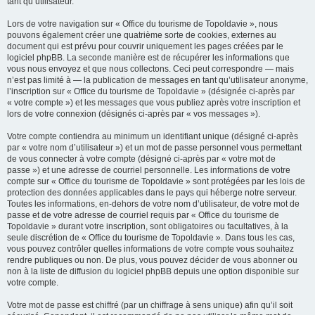
tant qu’utilisateur.
Lors de votre navigation sur « Office du tourisme de Topoldavie », nous
pouvons également créer une quatrième sorte de cookies, externes au
document qui est prévu pour couvrir uniquement les pages créées par le
logiciel phpBB. La seconde manière est de récupérer les informations que
vous nous envoyez et que nous collectons. Ceci peut correspondre — mais
n’est pas limité à — la publication de messages en tant qu’utilisateur anonyme,
l’inscription sur « Office du tourisme de Topoldavie » (désignée ci-après par
« votre compte ») et les messages que vous publiez après votre inscription et
lors de votre connexion (désignés ci-après par « vos messages »).
Votre compte contiendra au minimum un identifiant unique (désigné ci-après
par « votre nom d’utilisateur ») et un mot de passe personnel vous permettant
de vous connecter à votre compte (désigné ci-après par « votre mot de
passe ») et une adresse de courriel personnelle. Les informations de votre
compte sur « Office du tourisme de Topoldavie » sont protégées par les lois de
protection des données applicables dans le pays qui héberge notre serveur.
Toutes les informations, en-dehors de votre nom d’utilisateur, de votre mot de
passe et de votre adresse de courriel requis par « Office du tourisme de
Topoldavie » durant votre inscription, sont obligatoires ou facultatives, à la
seule discrétion de « Office du tourisme de Topoldavie ». Dans tous les cas,
vous pouvez contrôler quelles informations de votre compte vous souhaitez
rendre publiques ou non. De plus, vous pouvez décider de vous abonner ou
non à la liste de diffusion du logiciel phpBB depuis une option disponible sur
votre compte.
Votre mot de passe est chiffré (par un chiffrage à sens unique) afin qu’il soit