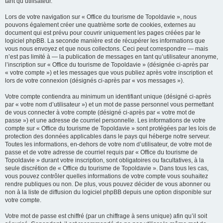
tant qu’utilisateur.
Lors de votre navigation sur « Office du tourisme de Topoldavie », nous
pouvons également créer une quatrième sorte de cookies, externes au
document qui est prévu pour couvrir uniquement les pages créées par le
logiciel phpBB. La seconde manière est de récupérer les informations que
vous nous envoyez et que nous collectons. Ceci peut correspondre — mais
n’est pas limité à — la publication de messages en tant qu’utilisateur anonyme,
l’inscription sur « Office du tourisme de Topoldavie » (désignée ci-après par
« votre compte ») et les messages que vous publiez après votre inscription et
lors de votre connexion (désignés ci-après par « vos messages »).
Votre compte contiendra au minimum un identifiant unique (désigné ci-après
par « votre nom d’utilisateur ») et un mot de passe personnel vous permettant
de vous connecter à votre compte (désigné ci-après par « votre mot de
passe ») et une adresse de courriel personnelle. Les informations de votre
compte sur « Office du tourisme de Topoldavie » sont protégées par les lois de
protection des données applicables dans le pays qui héberge notre serveur.
Toutes les informations, en-dehors de votre nom d’utilisateur, de votre mot de
passe et de votre adresse de courriel requis par « Office du tourisme de
Topoldavie » durant votre inscription, sont obligatoires ou facultatives, à la
seule discrétion de « Office du tourisme de Topoldavie ». Dans tous les cas,
vous pouvez contrôler quelles informations de votre compte vous souhaitez
rendre publiques ou non. De plus, vous pouvez décider de vous abonner ou
non à la liste de diffusion du logiciel phpBB depuis une option disponible sur
votre compte.
Votre mot de passe est chiffré (par un chiffrage à sens unique) afin qu’il soit