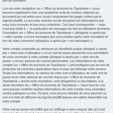
tant qu’utilisateur.
Lors de votre navigation sur « Office du tourisme de Topoldavie », nous
pouvons également créer une quatrième sorte de cookies, externes au
document qui est prévu pour couvrir uniquement les pages créées par le
logiciel phpBB. La seconde manière est de récupérer les informations que
vous nous envoyez et que nous collectons. Ceci peut correspondre — mais
n’est pas limité à — la publication de messages en tant qu’utilisateur anonyme,
l’inscription sur « Office du tourisme de Topoldavie » (désignée ci-après par
« votre compte ») et les messages que vous publiez après votre inscription et
lors de votre connexion (désignés ci-après par « vos messages »).
Votre compte contiendra au minimum un identifiant unique (désigné ci-après
par « votre nom d’utilisateur ») et un mot de passe personnel vous permettant
de vous connecter à votre compte (désigné ci-après par « votre mot de
passe ») et une adresse de courriel personnelle. Les informations de votre
compte sur « Office du tourisme de Topoldavie » sont protégées par les lois de
protection des données applicables dans le pays qui héberge notre serveur.
Toutes les informations, en-dehors de votre nom d’utilisateur, de votre mot de
passe et de votre adresse de courriel requis par « Office du tourisme de
Topoldavie » durant votre inscription, sont obligatoires ou facultatives, à la
seule discrétion de « Office du tourisme de Topoldavie ». Dans tous les cas,
vous pouvez contrôler quelles informations de votre compte vous souhaitez
rendre publiques ou non. De plus, vous pouvez décider de vous abonner ou
non à la liste de diffusion du logiciel phpBB depuis une option disponible sur
votre compte.
Votre mot de passe est chiffré (par un chiffrage à sens unique) afin qu’il soit