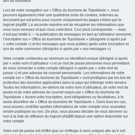
tant qu’utilisateur.
Lors de votre navigation sur « Office du tourisme de Topoldavie », nous
pouvons également créer une quatrième sorte de cookies, externes au
document qui est prévu pour couvrir uniquement les pages créées par le
logiciel phpBB. La seconde manière est de récupérer les informations que
vous nous envoyez et que nous collectons. Ceci peut correspondre — mais
n’est pas limité à — la publication de messages en tant qu’utilisateur anonyme,
l’inscription sur « Office du tourisme de Topoldavie » (désignée ci-après par
« votre compte ») et les messages que vous publiez après votre inscription et
lors de votre connexion (désignés ci-après par « vos messages »).
Votre compte contiendra au minimum un identifiant unique (désigné ci-après
par « votre nom d’utilisateur ») et un mot de passe personnel vous permettant
de vous connecter à votre compte (désigné ci-après par « votre mot de
passe ») et une adresse de courriel personnelle. Les informations de votre
compte sur « Office du tourisme de Topoldavie » sont protégées par les lois de
protection des données applicables dans le pays qui héberge notre serveur.
Toutes les informations, en-dehors de votre nom d’utilisateur, de votre mot de
passe et de votre adresse de courriel requis par « Office du tourisme de
Topoldavie » durant votre inscription, sont obligatoires ou facultatives, à la
seule discrétion de « Office du tourisme de Topoldavie ». Dans tous les cas,
vous pouvez contrôler quelles informations de votre compte vous souhaitez
rendre publiques ou non. De plus, vous pouvez décider de vous abonner ou
non à la liste de diffusion du logiciel phpBB depuis une option disponible sur
votre compte.
Votre mot de passe est chiffré (par un chiffrage à sens unique) afin qu’il soit