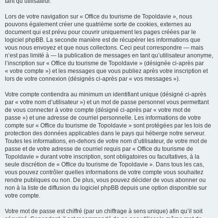
tant qu’utilisateur.
Lors de votre navigation sur « Office du tourisme de Topoldavie », nous
pouvons également créer une quatrième sorte de cookies, externes au
document qui est prévu pour couvrir uniquement les pages créées par le
logiciel phpBB. La seconde manière est de récupérer les informations que
vous nous envoyez et que nous collectons. Ceci peut correspondre — mais
n’est pas limité à — la publication de messages en tant qu’utilisateur anonyme,
l’inscription sur « Office du tourisme de Topoldavie » (désignée ci-après par
« votre compte ») et les messages que vous publiez après votre inscription et
lors de votre connexion (désignés ci-après par « vos messages »).
Votre compte contiendra au minimum un identifiant unique (désigné ci-après
par « votre nom d’utilisateur ») et un mot de passe personnel vous permettant
de vous connecter à votre compte (désigné ci-après par « votre mot de
passe ») et une adresse de courriel personnelle. Les informations de votre
compte sur « Office du tourisme de Topoldavie » sont protégées par les lois de
protection des données applicables dans le pays qui héberge notre serveur.
Toutes les informations, en-dehors de votre nom d’utilisateur, de votre mot de
passe et de votre adresse de courriel requis par « Office du tourisme de
Topoldavie » durant votre inscription, sont obligatoires ou facultatives, à la
seule discrétion de « Office du tourisme de Topoldavie ». Dans tous les cas,
vous pouvez contrôler quelles informations de votre compte vous souhaitez
rendre publiques ou non. De plus, vous pouvez décider de vous abonner ou
non à la liste de diffusion du logiciel phpBB depuis une option disponible sur
votre compte.
Votre mot de passe est chiffré (par un chiffrage à sens unique) afin qu’il soit