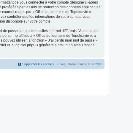
ermettant de vous connecter à votre compte (désigné ci-après
nt protégées par les lois de protection des données applicables
e courriel requis par « Office du tourisme de Topoldavie »
pouvez contrôler quelles informations de votre compte vous
ion disponible sur votre compte.
 de passe sur plusieurs sites internet différents. Votre mot de
personne affiliée à « Office du tourisme de Topoldavie », à
 pouvez utiliser la fonction « J’ai perdu mon mot de passe »
urriel et le logiciel phpBB générera alors un nouveau mot de
Supprimer les cookies
Fuseau horaire sur
UTC+02:00