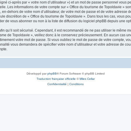
igné ci-après par « votre nom d’utilisateur ») et un mot de passe personnel vous p
elle. Les informations de votre compte sur « Office du tourisme de Topoldavie » so
, en-dehors de votre nom d’utilisateur, de votre mot de passe et de votre adresse d
a seule discrétion de « Office du tourisme de Topoldavie ». Dans tous les cas, vous 
r de vous abonner ou non à la liste de diffusion du logiciel phpBB depuis une opt
afin qu’il soit sécurisé. Cependant, il est recommandé de ne pas utiliser le même mot
isme de Topoldavie », veillez donc à le conservez précieusement. En aucun cas une 
timement votre mot de passe. Si vous oubliez le mot de passe de votre compte, vous
onnalité vous demandera de spécifier votre nom d’utilisateur et votre adresse de co
mpte.
Développé par
phpBB
® Forum Software © phpBB Limited
Traduction française officielle
©
Miles Cellar
Confidentialité
|
Conditions