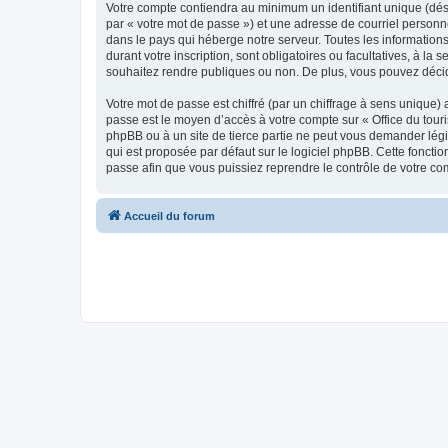
Votre compte contiendra au minimum un identifiant unique (dés
par « votre mot de passe ») et une adresse de courriel personn
dans le pays qui héberge notre serveur. Toutes les informations
durant votre inscription, sont obligatoires ou facultatives, à l
souhaitez rendre publiques ou non. De plus, vous pouvez décide
Votre mot de passe est chiffré (par un chiffrage à sens unique) 
passe est le moyen d’accès à votre compte sur « Office du tour
phpBB ou à un site de tierce partie ne peut vous demander légi
qui est proposée par défaut sur le logiciel phpBB. Cette foncti
passe afin que vous puissiez reprendre le contrôle de votre co
Accueil du forum