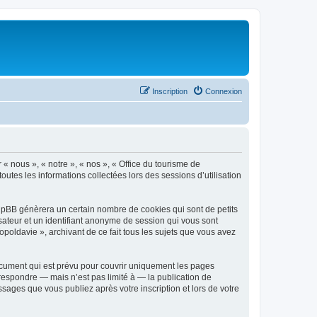
Inscription
Connexion
 « nous », « notre », « nos », « Office du tourisme de
outes les informations collectées lors des sessions d’utilisation
phpBB génèrera un certain nombre de cookies qui sont de petits
isateur et un identifiant anonyme de session qui vous sont
poldavie », archivant de ce fait tous les sujets que vous avez
ocument qui est prévu pour couvrir uniquement les pages
respondre — mais n’est pas limité à — la publication de
sages que vous publiez après votre inscription et lors de votre