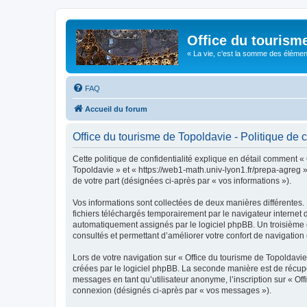
Office du tourism
« La vie, c'est la somme des éléments 
FAQ
Accueil du forum
Office du tourisme de Topoldavie - Politique de c
Cette politique de confidentialité explique en détail comment « 
Topoldavie » et « https://web1-math.univ-lyon1.fr/prepa-agreg »)
de votre part (désignées ci-après par « vos informations »).
Vos informations sont collectées de deux manières différentes.
fichiers téléchargés temporairement par le navigateur internet 
automatiquement assignés par le logiciel phpBB. Un troisième co
consultés et permettant d’améliorer votre confort de navigation e
Lors de votre navigation sur « Office du tourisme de Topoldav
créées par le logiciel phpBB. La seconde manière est de récup
messages en tant qu’utilisateur anonyme, l’inscription sur « Of
connexion (désignés ci-après par « vos messages »).