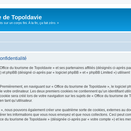
e de Topoldavie
sur un corps fini. À la fin, ça fait zéro. »
onfidentialité
Office du tourisme de Topoldavie » et ses partenaires affiliés (désignés ci-après par
 et phpBB (désigné ci-après par « logiciel phpBB » et « phpBB Limited ») utilisent t
 Premièrement, en naviguant sur « Office du tourisme de Topoldavie », le logiciel 
de votre ordinateur. Les deux premiers cookies ne contiennent qu’un identifiant util
okie sera créé lors de votre navigation sur les sujets de « Office du tourisme de To
n tant qu’utilisateur.
ie », nous pouvons également créer une quatrième sorte de cookies, externes au d
érer les informations que vous nous envoyez et que nous collectons. Ceci peut cor
fice du tourisme de Topoldavie » (désignée ci-après par « votre compte ») et les mes