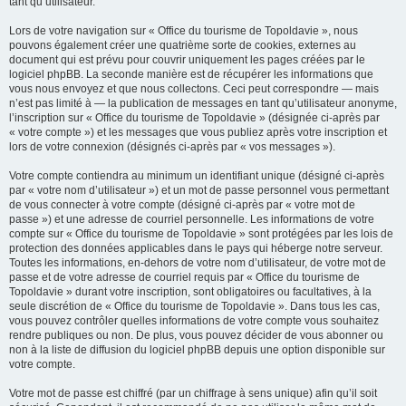
tant qu’utilisateur.
Lors de votre navigation sur « Office du tourisme de Topoldavie », nous
pouvons également créer une quatrième sorte de cookies, externes au
document qui est prévu pour couvrir uniquement les pages créées par le
logiciel phpBB. La seconde manière est de récupérer les informations que
vous nous envoyez et que nous collectons. Ceci peut correspondre — mais
n’est pas limité à — la publication de messages en tant qu’utilisateur anonyme,
l’inscription sur « Office du tourisme de Topoldavie » (désignée ci-après par
« votre compte ») et les messages que vous publiez après votre inscription et
lors de votre connexion (désignés ci-après par « vos messages »).
Votre compte contiendra au minimum un identifiant unique (désigné ci-après
par « votre nom d’utilisateur ») et un mot de passe personnel vous permettant
de vous connecter à votre compte (désigné ci-après par « votre mot de
passe ») et une adresse de courriel personnelle. Les informations de votre
compte sur « Office du tourisme de Topoldavie » sont protégées par les lois de
protection des données applicables dans le pays qui héberge notre serveur.
Toutes les informations, en-dehors de votre nom d’utilisateur, de votre mot de
passe et de votre adresse de courriel requis par « Office du tourisme de
Topoldavie » durant votre inscription, sont obligatoires ou facultatives, à la
seule discrétion de « Office du tourisme de Topoldavie ». Dans tous les cas,
vous pouvez contrôler quelles informations de votre compte vous souhaitez
rendre publiques ou non. De plus, vous pouvez décider de vous abonner ou
non à la liste de diffusion du logiciel phpBB depuis une option disponible sur
votre compte.
Votre mot de passe est chiffré (par un chiffrage à sens unique) afin qu’il soit