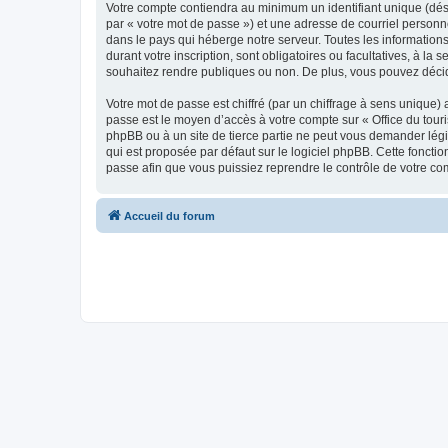
Votre compte contiendra au minimum un identifiant unique (dés
par « votre mot de passe ») et une adresse de courriel personn
dans le pays qui héberge notre serveur. Toutes les informations
durant votre inscription, sont obligatoires ou facultatives, à l
souhaitez rendre publiques ou non. De plus, vous pouvez décide
Votre mot de passe est chiffré (par un chiffrage à sens unique) 
passe est le moyen d’accès à votre compte sur « Office du tour
phpBB ou à un site de tierce partie ne peut vous demander légi
qui est proposée par défaut sur le logiciel phpBB. Cette foncti
passe afin que vous puissiez reprendre le contrôle de votre co
Accueil du forum