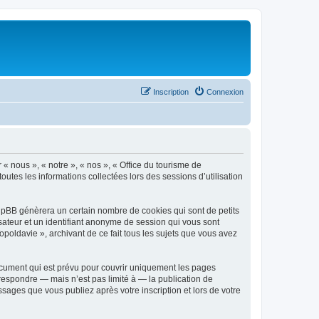
Inscription
Connexion
 « nous », « notre », « nos », « Office du tourisme de
outes les informations collectées lors des sessions d’utilisation
phpBB génèrera un certain nombre de cookies qui sont de petits
isateur et un identifiant anonyme de session qui vous sont
poldavie », archivant de ce fait tous les sujets que vous avez
ocument qui est prévu pour couvrir uniquement les pages
respondre — mais n’est pas limité à — la publication de
sages que vous publiez après votre inscription et lors de votre