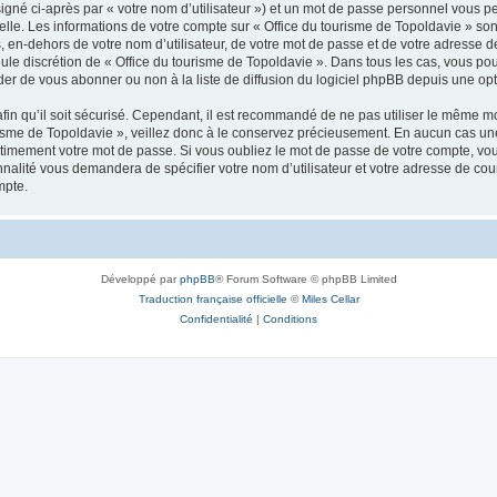
igné ci-après par « votre nom d’utilisateur ») et un mot de passe personnel vous p
elle. Les informations de votre compte sur « Office du tourisme de Topoldavie » so
, en-dehors de votre nom d’utilisateur, de votre mot de passe et de votre adresse d
a seule discrétion de « Office du tourisme de Topoldavie ». Dans tous les cas, vous 
r de vous abonner ou non à la liste de diffusion du logiciel phpBB depuis une opt
afin qu’il soit sécurisé. Cependant, il est recommandé de ne pas utiliser le même mot
isme de Topoldavie », veillez donc à le conservez précieusement. En aucun cas une 
timement votre mot de passe. Si vous oubliez le mot de passe de votre compte, vous
onnalité vous demandera de spécifier votre nom d’utilisateur et votre adresse de co
mpte.
Développé par
phpBB
® Forum Software © phpBB Limited
Traduction française officielle
©
Miles Cellar
Confidentialité
|
Conditions