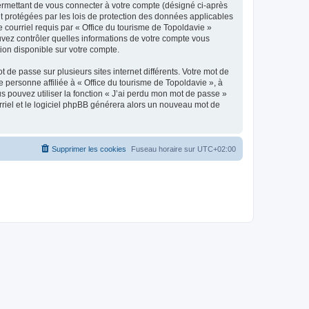
ermettant de vous connecter à votre compte (désigné ci-après
nt protégées par les lois de protection des données applicables
e courriel requis par « Office du tourisme de Topoldavie »
pouvez contrôler quelles informations de votre compte vous
ion disponible sur votre compte.
 de passe sur plusieurs sites internet différents. Votre mot de
personne affiliée à « Office du tourisme de Topoldavie », à
 pouvez utiliser la fonction « J’ai perdu mon mot de passe »
urriel et le logiciel phpBB générera alors un nouveau mot de
Supprimer les cookies
Fuseau horaire sur
UTC+02:00