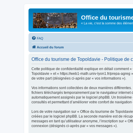
Office du tourism
« La vie, c'est la somme des éléments 
FAQ
Accueil du forum
Office du tourisme de Topoldavie - Politique de c
Cette politique de confidentialité explique en détail comment « 
Topoldavie » et « https://web1-math.univ-lyon1.fr/prepa-agreg »)
de votre part (désignées ci-après par « vos informations »).
Vos informations sont collectées de deux manières différentes.
fichiers téléchargés temporairement par le navigateur internet 
automatiquement assignés par le logiciel phpBB. Un troisième co
consultés et permettant d’améliorer votre confort de navigation e
Lors de votre navigation sur « Office du tourisme de Topoldav
créées par le logiciel phpBB. La seconde manière est de récup
messages en tant qu’utilisateur anonyme, l’inscription sur « Of
connexion (désignés ci-après par « vos messages »).