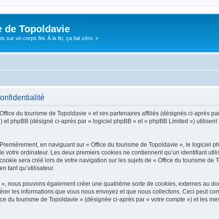
e de Topoldavie
sur un corps fini. À la fin, ça fait zéro. »
onfidentialité
Office du tourisme de Topoldavie » et ses partenaires affiliés (désignés ci-après par
 et phpBB (désigné ci-après par « logiciel phpBB » et « phpBB Limited ») utilisent t
 Premièrement, en naviguant sur « Office du tourisme de Topoldavie », le logiciel 
de votre ordinateur. Les deux premiers cookies ne contiennent qu’un identifiant util
okie sera créé lors de votre navigation sur les sujets de « Office du tourisme de To
n tant qu’utilisateur.
ie », nous pouvons également créer une quatrième sorte de cookies, externes au d
érer les informations que vous nous envoyez et que nous collectons. Ceci peut cor
fice du tourisme de Topoldavie » (désignée ci-après par « votre compte ») et les mes