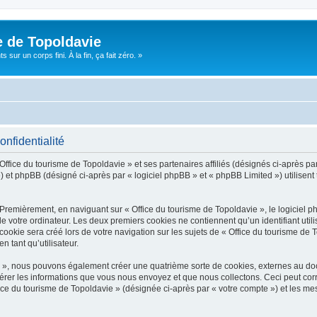
e de Topoldavie
sur un corps fini. À la fin, ça fait zéro. »
onfidentialité
Office du tourisme de Topoldavie » et ses partenaires affiliés (désignés ci-après par
 et phpBB (désigné ci-après par « logiciel phpBB » et « phpBB Limited ») utilisent t
 Premièrement, en naviguant sur « Office du tourisme de Topoldavie », le logiciel 
de votre ordinateur. Les deux premiers cookies ne contiennent qu’un identifiant util
okie sera créé lors de votre navigation sur les sujets de « Office du tourisme de To
n tant qu’utilisateur.
ie », nous pouvons également créer une quatrième sorte de cookies, externes au d
érer les informations que vous nous envoyez et que nous collectons. Ceci peut cor
fice du tourisme de Topoldavie » (désignée ci-après par « votre compte ») et les mes