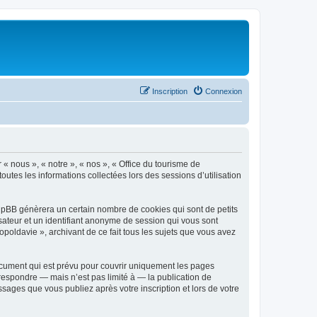
Inscription
Connexion
 « nous », « notre », « nos », « Office du tourisme de
outes les informations collectées lors des sessions d’utilisation
phpBB génèrera un certain nombre de cookies qui sont de petits
isateur et un identifiant anonyme de session qui vous sont
poldavie », archivant de ce fait tous les sujets que vous avez
ocument qui est prévu pour couvrir uniquement les pages
respondre — mais n’est pas limité à — la publication de
sages que vous publiez après votre inscription et lors de votre