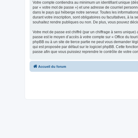
Votre compte contiendra au minimum un identifiant unique (dés
par « votre mot de passe ») et une adresse de courriel personn
dans le pays qui héberge notre serveur. Toutes les informations
durant votre inscription, sont obligatoires ou facultatives, à l
souhaitez rendre publiques ou non. De plus, vous pouvez décide
Votre mot de passe est chiffré (par un chiffrage à sens unique) 
passe est le moyen d’accès à votre compte sur « Office du tour
phpBB ou à un site de tierce partie ne peut vous demander légi
qui est proposée par défaut sur le logiciel phpBB. Cette foncti
passe afin que vous puissiez reprendre le contrôle de votre co
Accueil du forum