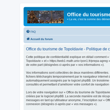
Office du tourism
« La vie, c'est la somme des éléments 
FAQ
Accueil du forum
Office du tourisme de Topoldavie - Politique de c
Cette politique de confidentialité explique en détail comment « 
Topoldavie » et « https://web1-math.univ-lyon1.fr/prepa-agreg »)
de votre part (désignées ci-après par « vos informations »).
Vos informations sont collectées de deux manières différentes.
fichiers téléchargés temporairement par le navigateur internet 
automatiquement assignés par le logiciel phpBB. Un troisième co
consultés et permettant d’améliorer votre confort de navigation e
Lors de votre navigation sur « Office du tourisme de Topoldav
créées par le logiciel phpBB. La seconde manière est de récup
messages en tant qu’utilisateur anonyme, l’inscription sur « Of
connexion (désignés ci-après par « vos messages »).