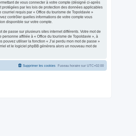
ermettant de vous connecter à votre compte (désigné ci-après
nt protégées par les lois de protection des données applicables
e courriel requis par « Office du tourisme de Topoldavie »
pouvez contrôler quelles informations de votre compte vous
ion disponible sur votre compte.
 de passe sur plusieurs sites internet différents. Votre mot de
personne affiliée à « Office du tourisme de Topoldavie », à
 pouvez utiliser la fonction « J’ai perdu mon mot de passe »
urriel et le logiciel phpBB générera alors un nouveau mot de
Supprimer les cookies
Fuseau horaire sur
UTC+02:00