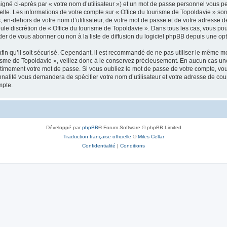
igné ci-après par « votre nom d’utilisateur ») et un mot de passe personnel vous p
elle. Les informations de votre compte sur « Office du tourisme de Topoldavie » so
, en-dehors de votre nom d’utilisateur, de votre mot de passe et de votre adresse d
a seule discrétion de « Office du tourisme de Topoldavie ». Dans tous les cas, vous 
r de vous abonner ou non à la liste de diffusion du logiciel phpBB depuis une opt
afin qu’il soit sécurisé. Cependant, il est recommandé de ne pas utiliser le même mot
isme de Topoldavie », veillez donc à le conservez précieusement. En aucun cas une 
timement votre mot de passe. Si vous oubliez le mot de passe de votre compte, vous
onnalité vous demandera de spécifier votre nom d’utilisateur et votre adresse de co
mpte.
Développé par
phpBB
® Forum Software © phpBB Limited
Traduction française officielle
©
Miles Cellar
Confidentialité
|
Conditions