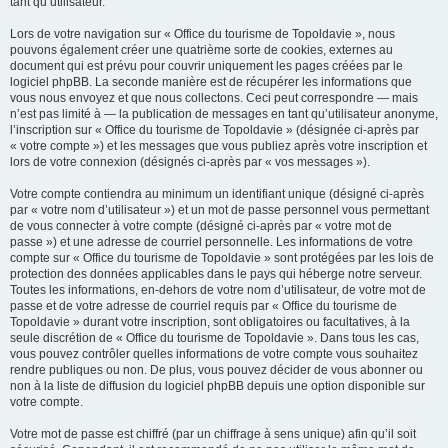
tant qu’utilisateur.
Lors de votre navigation sur « Office du tourisme de Topoldavie », nous
pouvons également créer une quatrième sorte de cookies, externes au
document qui est prévu pour couvrir uniquement les pages créées par le
logiciel phpBB. La seconde manière est de récupérer les informations que
vous nous envoyez et que nous collectons. Ceci peut correspondre — mais
n’est pas limité à — la publication de messages en tant qu’utilisateur anonyme,
l’inscription sur « Office du tourisme de Topoldavie » (désignée ci-après par
« votre compte ») et les messages que vous publiez après votre inscription et
lors de votre connexion (désignés ci-après par « vos messages »).
Votre compte contiendra au minimum un identifiant unique (désigné ci-après
par « votre nom d’utilisateur ») et un mot de passe personnel vous permettant
de vous connecter à votre compte (désigné ci-après par « votre mot de
passe ») et une adresse de courriel personnelle. Les informations de votre
compte sur « Office du tourisme de Topoldavie » sont protégées par les lois de
protection des données applicables dans le pays qui héberge notre serveur.
Toutes les informations, en-dehors de votre nom d’utilisateur, de votre mot de
passe et de votre adresse de courriel requis par « Office du tourisme de
Topoldavie » durant votre inscription, sont obligatoires ou facultatives, à la
seule discrétion de « Office du tourisme de Topoldavie ». Dans tous les cas,
vous pouvez contrôler quelles informations de votre compte vous souhaitez
rendre publiques ou non. De plus, vous pouvez décider de vous abonner ou
non à la liste de diffusion du logiciel phpBB depuis une option disponible sur
votre compte.
Votre mot de passe est chiffré (par un chiffrage à sens unique) afin qu’il soit