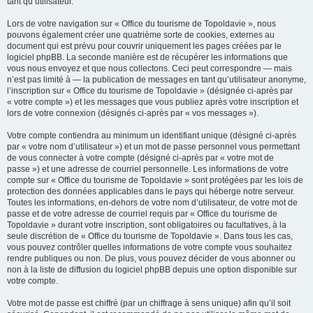
tant qu’utilisateur.
Lors de votre navigation sur « Office du tourisme de Topoldavie », nous
pouvons également créer une quatrième sorte de cookies, externes au
document qui est prévu pour couvrir uniquement les pages créées par le
logiciel phpBB. La seconde manière est de récupérer les informations que
vous nous envoyez et que nous collectons. Ceci peut correspondre — mais
n’est pas limité à — la publication de messages en tant qu’utilisateur anonyme,
l’inscription sur « Office du tourisme de Topoldavie » (désignée ci-après par
« votre compte ») et les messages que vous publiez après votre inscription et
lors de votre connexion (désignés ci-après par « vos messages »).
Votre compte contiendra au minimum un identifiant unique (désigné ci-après
par « votre nom d’utilisateur ») et un mot de passe personnel vous permettant
de vous connecter à votre compte (désigné ci-après par « votre mot de
passe ») et une adresse de courriel personnelle. Les informations de votre
compte sur « Office du tourisme de Topoldavie » sont protégées par les lois de
protection des données applicables dans le pays qui héberge notre serveur.
Toutes les informations, en-dehors de votre nom d’utilisateur, de votre mot de
passe et de votre adresse de courriel requis par « Office du tourisme de
Topoldavie » durant votre inscription, sont obligatoires ou facultatives, à la
seule discrétion de « Office du tourisme de Topoldavie ». Dans tous les cas,
vous pouvez contrôler quelles informations de votre compte vous souhaitez
rendre publiques ou non. De plus, vous pouvez décider de vous abonner ou
non à la liste de diffusion du logiciel phpBB depuis une option disponible sur
votre compte.
Votre mot de passe est chiffré (par un chiffrage à sens unique) afin qu’il soit