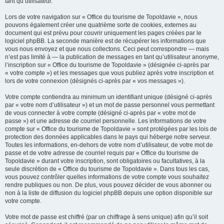
tant qu’utilisateur.
Lors de votre navigation sur « Office du tourisme de Topoldavie », nous
pouvons également créer une quatrième sorte de cookies, externes au
document qui est prévu pour couvrir uniquement les pages créées par le
logiciel phpBB. La seconde manière est de récupérer les informations que
vous nous envoyez et que nous collectons. Ceci peut correspondre — mais
n’est pas limité à — la publication de messages en tant qu’utilisateur anonyme,
l’inscription sur « Office du tourisme de Topoldavie » (désignée ci-après par
« votre compte ») et les messages que vous publiez après votre inscription et
lors de votre connexion (désignés ci-après par « vos messages »).
Votre compte contiendra au minimum un identifiant unique (désigné ci-après
par « votre nom d’utilisateur ») et un mot de passe personnel vous permettant
de vous connecter à votre compte (désigné ci-après par « votre mot de
passe ») et une adresse de courriel personnelle. Les informations de votre
compte sur « Office du tourisme de Topoldavie » sont protégées par les lois de
protection des données applicables dans le pays qui héberge notre serveur.
Toutes les informations, en-dehors de votre nom d’utilisateur, de votre mot de
passe et de votre adresse de courriel requis par « Office du tourisme de
Topoldavie » durant votre inscription, sont obligatoires ou facultatives, à la
seule discrétion de « Office du tourisme de Topoldavie ». Dans tous les cas,
vous pouvez contrôler quelles informations de votre compte vous souhaitez
rendre publiques ou non. De plus, vous pouvez décider de vous abonner ou
non à la liste de diffusion du logiciel phpBB depuis une option disponible sur
votre compte.
Votre mot de passe est chiffré (par un chiffrage à sens unique) afin qu’il soit