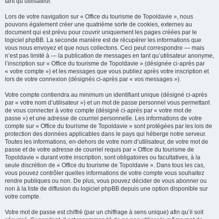
tant qu’utilisateur.
Lors de votre navigation sur « Office du tourisme de Topoldavie », nous
pouvons également créer une quatrième sorte de cookies, externes au
document qui est prévu pour couvrir uniquement les pages créées par le
logiciel phpBB. La seconde manière est de récupérer les informations que
vous nous envoyez et que nous collectons. Ceci peut correspondre — mais
n’est pas limité à — la publication de messages en tant qu’utilisateur anonyme,
l’inscription sur « Office du tourisme de Topoldavie » (désignée ci-après par
« votre compte ») et les messages que vous publiez après votre inscription et
lors de votre connexion (désignés ci-après par « vos messages »).
Votre compte contiendra au minimum un identifiant unique (désigné ci-après
par « votre nom d’utilisateur ») et un mot de passe personnel vous permettant
de vous connecter à votre compte (désigné ci-après par « votre mot de
passe ») et une adresse de courriel personnelle. Les informations de votre
compte sur « Office du tourisme de Topoldavie » sont protégées par les lois de
protection des données applicables dans le pays qui héberge notre serveur.
Toutes les informations, en-dehors de votre nom d’utilisateur, de votre mot de
passe et de votre adresse de courriel requis par « Office du tourisme de
Topoldavie » durant votre inscription, sont obligatoires ou facultatives, à la
seule discrétion de « Office du tourisme de Topoldavie ». Dans tous les cas,
vous pouvez contrôler quelles informations de votre compte vous souhaitez
rendre publiques ou non. De plus, vous pouvez décider de vous abonner ou
non à la liste de diffusion du logiciel phpBB depuis une option disponible sur
votre compte.
Votre mot de passe est chiffré (par un chiffrage à sens unique) afin qu’il soit