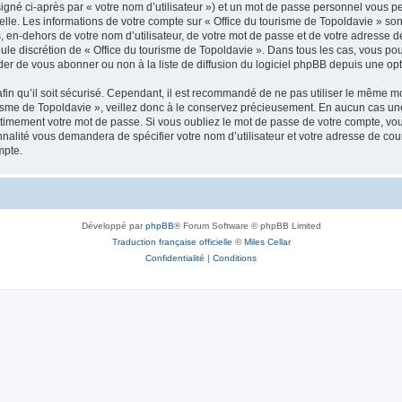
igné ci-après par « votre nom d’utilisateur ») et un mot de passe personnel vous p
elle. Les informations de votre compte sur « Office du tourisme de Topoldavie » so
, en-dehors de votre nom d’utilisateur, de votre mot de passe et de votre adresse d
a seule discrétion de « Office du tourisme de Topoldavie ». Dans tous les cas, vous 
r de vous abonner ou non à la liste de diffusion du logiciel phpBB depuis une opt
afin qu’il soit sécurisé. Cependant, il est recommandé de ne pas utiliser le même mot
isme de Topoldavie », veillez donc à le conservez précieusement. En aucun cas une 
timement votre mot de passe. Si vous oubliez le mot de passe de votre compte, vous
onnalité vous demandera de spécifier votre nom d’utilisateur et votre adresse de co
mpte.
Développé par
phpBB
® Forum Software © phpBB Limited
Traduction française officielle
©
Miles Cellar
Confidentialité
|
Conditions