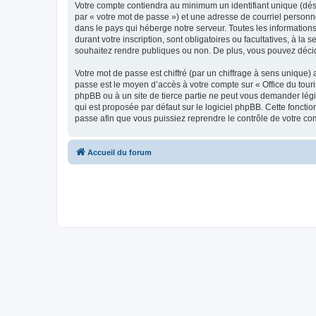
Votre compte contiendra au minimum un identifiant unique (dés
par « votre mot de passe ») et une adresse de courriel personn
dans le pays qui héberge notre serveur. Toutes les informations
durant votre inscription, sont obligatoires ou facultatives, à l
souhaitez rendre publiques ou non. De plus, vous pouvez décide
Votre mot de passe est chiffré (par un chiffrage à sens unique) 
passe est le moyen d’accès à votre compte sur « Office du tour
phpBB ou à un site de tierce partie ne peut vous demander légi
qui est proposée par défaut sur le logiciel phpBB. Cette foncti
passe afin que vous puissiez reprendre le contrôle de votre co
Accueil du forum