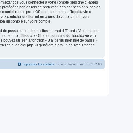
ermettant de vous connecter à votre compte (désigné ci-après
nt protégées par les lois de protection des données applicables
e courriel requis par « Office du tourisme de Topoldavie »
pouvez contrôler quelles informations de votre compte vous
ion disponible sur votre compte.
 de passe sur plusieurs sites internet différents. Votre mot de
personne affiliée à « Office du tourisme de Topoldavie », à
 pouvez utiliser la fonction « J’ai perdu mon mot de passe »
urriel et le logiciel phpBB générera alors un nouveau mot de
Supprimer les cookies
Fuseau horaire sur
UTC+02:00