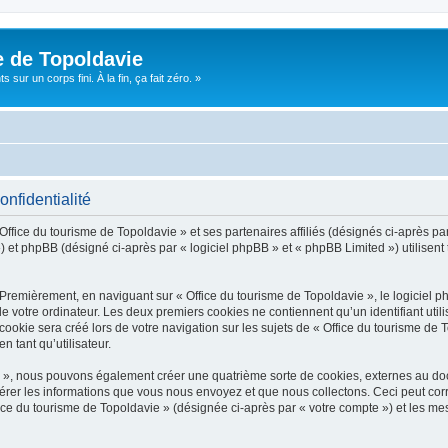
e de Topoldavie
sur un corps fini. À la fin, ça fait zéro. »
onfidentialité
Office du tourisme de Topoldavie » et ses partenaires affiliés (désignés ci-après par
 et phpBB (désigné ci-après par « logiciel phpBB » et « phpBB Limited ») utilisent t
 Premièrement, en naviguant sur « Office du tourisme de Topoldavie », le logiciel 
de votre ordinateur. Les deux premiers cookies ne contiennent qu’un identifiant util
okie sera créé lors de votre navigation sur les sujets de « Office du tourisme de To
n tant qu’utilisateur.
ie », nous pouvons également créer une quatrième sorte de cookies, externes au d
érer les informations que vous nous envoyez et que nous collectons. Ceci peut cor
fice du tourisme de Topoldavie » (désignée ci-après par « votre compte ») et les mes