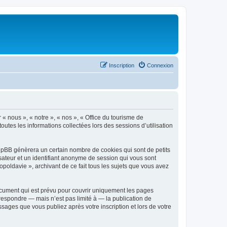
Inscription
Connexion
 « nous », « notre », « nos », « Office du tourisme de
outes les informations collectées lors des sessions d’utilisation
phpBB génèrera un certain nombre de cookies qui sont de petits
isateur et un identifiant anonyme de session qui vous sont
poldavie », archivant de ce fait tous les sujets que vous avez
ocument qui est prévu pour couvrir uniquement les pages
respondre — mais n’est pas limité à — la publication de
sages que vous publiez après votre inscription et lors de votre