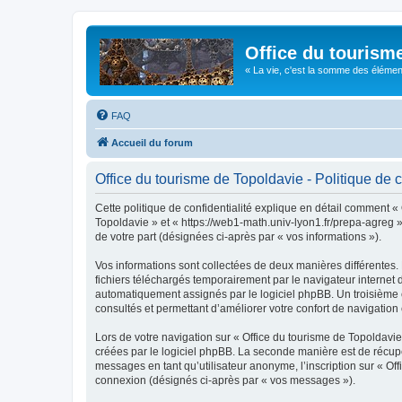
Office du tourism
« La vie, c'est la somme des éléments 
FAQ
Accueil du forum
Office du tourisme de Topoldavie - Politique de c
Cette politique de confidentialité explique en détail comment « 
Topoldavie » et « https://web1-math.univ-lyon1.fr/prepa-agreg »)
de votre part (désignées ci-après par « vos informations »).
Vos informations sont collectées de deux manières différentes.
fichiers téléchargés temporairement par le navigateur internet 
automatiquement assignés par le logiciel phpBB. Un troisième co
consultés et permettant d’améliorer votre confort de navigation e
Lors de votre navigation sur « Office du tourisme de Topoldav
créées par le logiciel phpBB. La seconde manière est de récup
messages en tant qu’utilisateur anonyme, l’inscription sur « Of
connexion (désignés ci-après par « vos messages »).