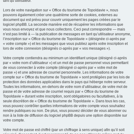
tant qu’utilisateur.
Lors de votre navigation sur « Office du tourisme de Topoldavie », nous
pouvons également créer une quatrième sorte de cookies, externes au
document qui est prévu pour couvrir uniquement les pages créées par le
logiciel phpBB. La seconde manière est de récupérer les informations que
vous nous envoyez et que nous collectons. Ceci peut correspondre — mais
n’est pas limité à — la publication de messages en tant qu’utilisateur anonyme,
l’inscription sur « Office du tourisme de Topoldavie » (désignée ci-après par
« votre compte ») et les messages que vous publiez après votre inscription et
lors de votre connexion (désignés ci-après par « vos messages »).
Votre compte contiendra au minimum un identifiant unique (désigné ci-après
par « votre nom d’utilisateur ») et un mot de passe personnel vous permettant
de vous connecter à votre compte (désigné ci-après par « votre mot de
passe ») et une adresse de courriel personnelle. Les informations de votre
compte sur « Office du tourisme de Topoldavie » sont protégées par les lois de
protection des données applicables dans le pays qui héberge notre serveur.
Toutes les informations, en-dehors de votre nom d’utilisateur, de votre mot de
passe et de votre adresse de courriel requis par « Office du tourisme de
Topoldavie » durant votre inscription, sont obligatoires ou facultatives, à la
seule discrétion de « Office du tourisme de Topoldavie ». Dans tous les cas,
vous pouvez contrôler quelles informations de votre compte vous souhaitez
rendre publiques ou non. De plus, vous pouvez décider de vous abonner ou
non à la liste de diffusion du logiciel phpBB depuis une option disponible sur
votre compte.
Votre mot de passe est chiffré (par un chiffrage à sens unique) afin qu’il soit