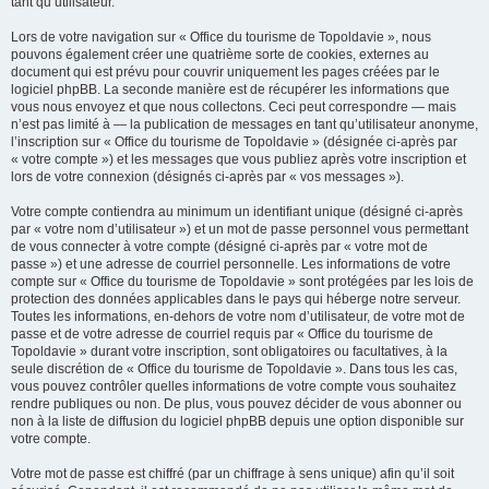
tant qu’utilisateur.
Lors de votre navigation sur « Office du tourisme de Topoldavie », nous
pouvons également créer une quatrième sorte de cookies, externes au
document qui est prévu pour couvrir uniquement les pages créées par le
logiciel phpBB. La seconde manière est de récupérer les informations que
vous nous envoyez et que nous collectons. Ceci peut correspondre — mais
n’est pas limité à — la publication de messages en tant qu’utilisateur anonyme,
l’inscription sur « Office du tourisme de Topoldavie » (désignée ci-après par
« votre compte ») et les messages que vous publiez après votre inscription et
lors de votre connexion (désignés ci-après par « vos messages »).
Votre compte contiendra au minimum un identifiant unique (désigné ci-après
par « votre nom d’utilisateur ») et un mot de passe personnel vous permettant
de vous connecter à votre compte (désigné ci-après par « votre mot de
passe ») et une adresse de courriel personnelle. Les informations de votre
compte sur « Office du tourisme de Topoldavie » sont protégées par les lois de
protection des données applicables dans le pays qui héberge notre serveur.
Toutes les informations, en-dehors de votre nom d’utilisateur, de votre mot de
passe et de votre adresse de courriel requis par « Office du tourisme de
Topoldavie » durant votre inscription, sont obligatoires ou facultatives, à la
seule discrétion de « Office du tourisme de Topoldavie ». Dans tous les cas,
vous pouvez contrôler quelles informations de votre compte vous souhaitez
rendre publiques ou non. De plus, vous pouvez décider de vous abonner ou
non à la liste de diffusion du logiciel phpBB depuis une option disponible sur
votre compte.
Votre mot de passe est chiffré (par un chiffrage à sens unique) afin qu’il soit