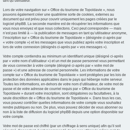
tant qu’utilisateur.
Lors de votre navigation sur « Office du tourisme de Topoldavie », nous
pouvons également créer une quatrième sorte de cookies, externes au
document qui est prévu pour couvrir uniquement les pages créées par le
logiciel phpBB. La seconde manière est de récupérer les informations que
vous nous envoyez et que nous collectons. Ceci peut correspondre — mais
n’est pas limité à — la publication de messages en tant qu’utilisateur anonyme,
l’inscription sur « Office du tourisme de Topoldavie » (désignée ci-après par
« votre compte ») et les messages que vous publiez après votre inscription et
lors de votre connexion (désignés ci-après par « vos messages »).
Votre compte contiendra au minimum un identifiant unique (désigné ci-après
par « votre nom d’utilisateur ») et un mot de passe personnel vous permettant
de vous connecter à votre compte (désigné ci-après par « votre mot de
passe ») et une adresse de courriel personnelle. Les informations de votre
compte sur « Office du tourisme de Topoldavie » sont protégées par les lois de
protection des données applicables dans le pays qui héberge notre serveur.
Toutes les informations, en-dehors de votre nom d’utilisateur, de votre mot de
passe et de votre adresse de courriel requis par « Office du tourisme de
Topoldavie » durant votre inscription, sont obligatoires ou facultatives, à la
seule discrétion de « Office du tourisme de Topoldavie ». Dans tous les cas,
vous pouvez contrôler quelles informations de votre compte vous souhaitez
rendre publiques ou non. De plus, vous pouvez décider de vous abonner ou
non à la liste de diffusion du logiciel phpBB depuis une option disponible sur
votre compte.
Votre mot de passe est chiffré (par un chiffrage à sens unique) afin qu’il soit