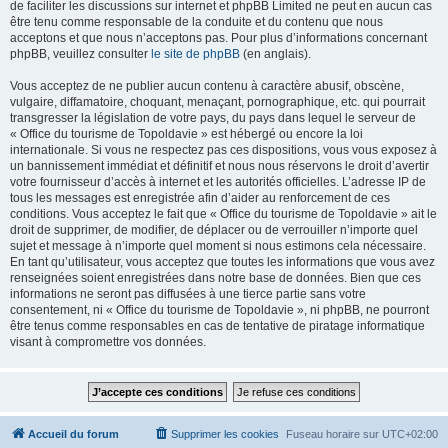
de faciliter les discussions sur internet et phpBB Limited ne peut en aucun cas
être tenu comme responsable de la conduite et du contenu que nous
acceptons et que nous n’acceptons pas. Pour plus d’informations concernant
phpBB, veuillez consulter
le site de phpBB
(en anglais).
Vous acceptez de ne publier aucun contenu à caractère abusif, obscène,
vulgaire, diffamatoire, choquant, menaçant, pornographique, etc. qui pourrait
transgresser la législation de votre pays, du pays dans lequel le serveur de
« Office du tourisme de Topoldavie » est hébergé ou encore la loi
internationale. Si vous ne respectez pas ces dispositions, vous vous exposez à
un bannissement immédiat et définitif et nous nous réservons le droit d’avertir
votre fournisseur d’accès à internet et les autorités officielles. L’adresse IP de
tous les messages est enregistrée afin d’aider au renforcement de ces
conditions. Vous acceptez le fait que « Office du tourisme de Topoldavie » ait le
droit de supprimer, de modifier, de déplacer ou de verrouiller n’importe quel
sujet et message à n’importe quel moment si nous estimons cela nécessaire.
En tant qu’utilisateur, vous acceptez que toutes les informations que vous avez
renseignées soient enregistrées dans notre base de données. Bien que ces
informations ne seront pas diffusées à une tierce partie sans votre
consentement, ni « Office du tourisme de Topoldavie », ni phpBB, ne pourront
être tenus comme responsables en cas de tentative de piratage informatique
visant à compromettre vos données.
Accueil du forum
Supprimer les cookies
Fuseau horaire sur
UTC+02:00