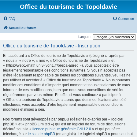
Office du tourisme de Topoldavie
FAQ
Connexion
Accueil du forum
Langue :
Office du tourisme de Topoldavie - Inscription
En accédant à « Office du tourisme de Topoldavie » (désigné ci-après par
« nous », « notre », « nos », « Office du tourisme de Topoldavie » et
« https://web1-math.univ-lyon1.fr/prepa-agreg »), vous acceptez d’être
légalement responsable des conditions suivantes. Si vous n’acceptez pas
d’être légalement responsable de toutes les conditions suivantes, veuillez ne
pas utiliser et accéder à « Office du tourisme de Topoldavie ». Nous pouvons
modifier ces conditions à n’importe quel moment et nous essaierons de vous
informer de ces modifications, bien que nous vous conseillons de vérifier
régulièrement par vous-même. En effet, si vous continuez à participer à
« Office du tourisme de Topoldavie » après que des modifications aient été
effectuées, vous acceptez d’être légalement responsable des conditions
modifiées et mises à jour.
Nos forums sont développés par phpBB (désignés ci-après par « logiciel
phpBB » et « phpBB Limited ») qui est un logiciel de forum de discussions
déclaré sous la «
licence publique générale GNU 2.0
» et qui peut être
téléchargé sur
le site de phpBB
(en anglais). Le logiciel phpBB a pour seul but