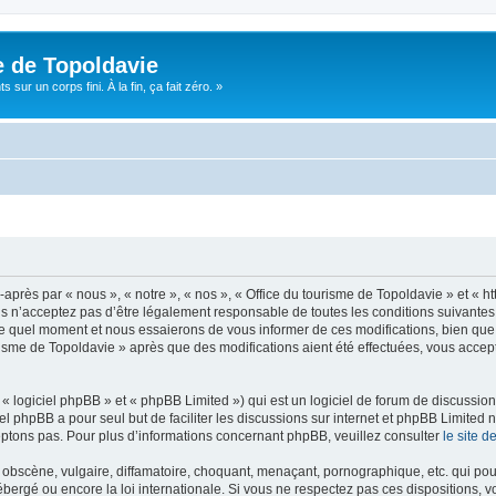
e de Topoldavie
sur un corps fini. À la fin, ça fait zéro. »
après par « nous », « notre », « nos », « Office du tourisme de Topoldavie » et « h
 n’acceptez pas d’être légalement responsable de toutes les conditions suivantes, v
e quel moment et nous essaierons de vous informer de ces modifications, bien que 
ourisme de Topoldavie » après que des modifications aient été effectuées, vous acce
 logiciel phpBB » et « phpBB Limited ») qui est un logiciel de forum de discussio
iel phpBB a pour seul but de faciliter les discussions sur internet et phpBB Limit
ptons pas. Pour plus d’informations concernant phpBB, veuillez consulter
le site 
obscène, vulgaire, diffamatoire, choquant, menaçant, pornographique, etc. qui pourr
ébergé ou encore la loi internationale. Si vous ne respectez pas ces dispositions, 