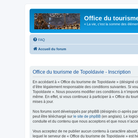
Office du tourism
« La vie, c'est la somme des éléments 
FAQ
Accueil du forum
Office du tourisme de Topoldavie - Inscription
En accédant à « Office du tourisme de Topoldavie » (désigné ci-
d’être légalement responsable des conditions suivantes. Si vous
Topoldavie ». Nous pouvons modifier ces conditions à n’import
même. En effet, si vous continuez à participer à « Office du t
mises à jour.
Nos forums sont développés par phpBB (désignés ci-après par «
peut être téléchargé sur
le site de phpBB
(en anglais). Le logic
conduite et du contenu que nous acceptons et que nous n’acce
Vous acceptez de ne publier aucun contenu à caractère abusif, 
lequel le serveur de « Office du tourisme de Topoldavie » est h