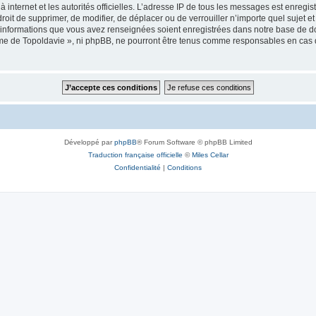
 à internet et les autorités officielles. L’adresse IP de tous les messages est enregi
e droit de supprimer, de modifier, de déplacer ou de verrouiller n’importe quel suje
es informations que vous avez renseignées soient enregistrées dans notre base de 
isme de Topoldavie », ni phpBB, ne pourront être tenus comme responsables en cas 
Développé par
phpBB
® Forum Software © phpBB Limited
Traduction française officielle
©
Miles Cellar
Confidentialité
|
Conditions