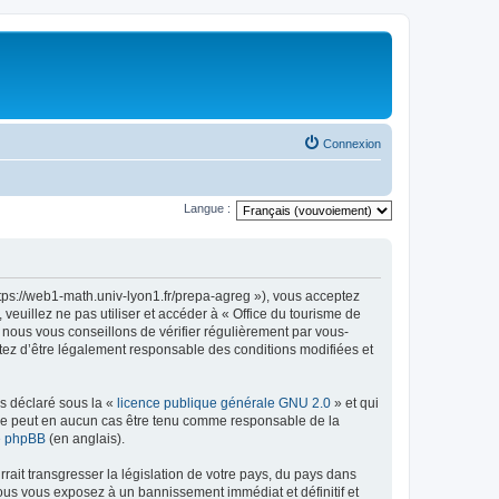
Connexion
Langue :
ttps://web1-math.univ-lyon1.fr/prepa-agreg »), vous acceptez
euillez ne pas utiliser et accéder à « Office du tourisme de
nous vous conseillons de vérifier régulièrement par vous-
ptez d’être légalement responsable des conditions modifiées et
ns déclaré sous la «
licence publique générale GNU 2.0
» et qui
ed ne peut en aucun cas être tenu comme responsable de la
de phpBB
(en anglais).
ait transgresser la législation de votre pays, du pays dans
vous vous exposez à un bannissement immédiat et définitif et