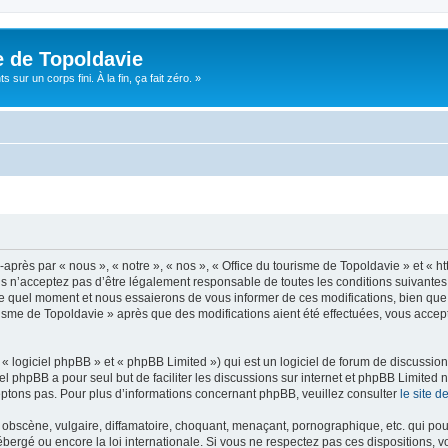
e de Topoldavie
sur un corps fini. À la fin, ça fait zéro. »
après par « nous », « notre », « nos », « Office du tourisme de Topoldavie » et « h
 n’acceptez pas d’être légalement responsable de toutes les conditions suivantes, v
e quel moment et nous essaierons de vous informer de ces modifications, bien que 
ourisme de Topoldavie » après que des modifications aient été effectuées, vous acce
 logiciel phpBB » et « phpBB Limited ») qui est un logiciel de forum de discussio
iel phpBB a pour seul but de faciliter les discussions sur internet et phpBB Limit
ptons pas. Pour plus d’informations concernant phpBB, veuillez consulter
le site 
obscène, vulgaire, diffamatoire, choquant, menaçant, pornographique, etc. qui pourr
ébergé ou encore la loi internationale. Si vous ne respectez pas ces dispositions, 