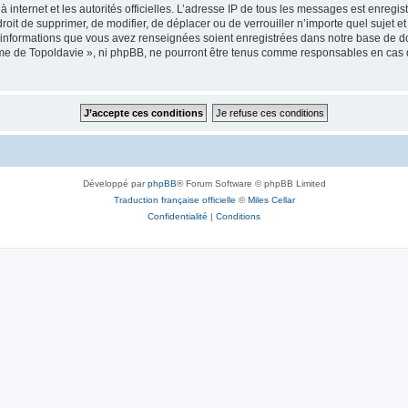
 à internet et les autorités officielles. L’adresse IP de tous les messages est enregi
e droit de supprimer, de modifier, de déplacer ou de verrouiller n’importe quel suje
es informations que vous avez renseignées soient enregistrées dans notre base de 
isme de Topoldavie », ni phpBB, ne pourront être tenus comme responsables en cas 
Développé par
phpBB
® Forum Software © phpBB Limited
Traduction française officielle
©
Miles Cellar
Confidentialité
|
Conditions