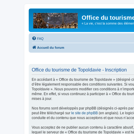
Office du tourism
« La vie, c'est la somme des éléments 
FAQ
Accueil du forum
Office du tourisme de Topoldavie - Inscription
En accédant à « Office du tourisme de Topoldavie » (désigné ci-
d’être légalement responsable des conditions suivantes. Si vous
Topoldavie ». Nous pouvons modifier ces conditions à n’import
même. En effet, si vous continuez à participer à « Office du t
mises à jour.
Nos forums sont développés par phpBB (désignés ci-après par «
peut être téléchargé sur
le site de phpBB
(en anglais). Le logic
conduite et du contenu que nous acceptons et que nous n’acce
Vous acceptez de ne publier aucun contenu à caractère abusif, 
lequel le serveur de « Office du tourisme de Topoldavie » est h