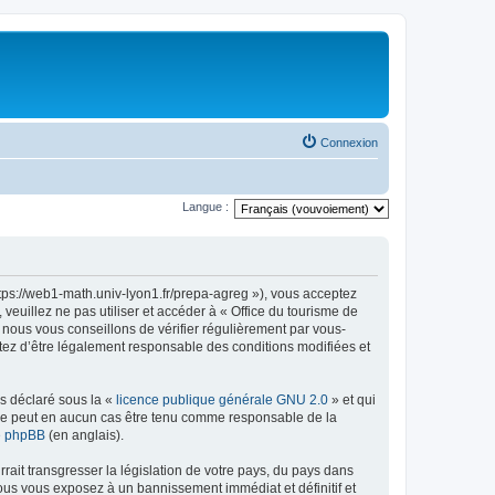
Connexion
Langue :
ttps://web1-math.univ-lyon1.fr/prepa-agreg »), vous acceptez
euillez ne pas utiliser et accéder à « Office du tourisme de
nous vous conseillons de vérifier régulièrement par vous-
ptez d’être légalement responsable des conditions modifiées et
ns déclaré sous la «
licence publique générale GNU 2.0
» et qui
ed ne peut en aucun cas être tenu comme responsable de la
de phpBB
(en anglais).
ait transgresser la législation de votre pays, du pays dans
vous vous exposez à un bannissement immédiat et définitif et