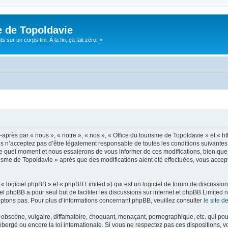
e de Topoldavie
sur un corps fini. À la fin, ça fait zéro. »
après par « nous », « notre », « nos », « Office du tourisme de Topoldavie » et « h
 n’acceptez pas d’être légalement responsable de toutes les conditions suivantes, v
e quel moment et nous essaierons de vous informer de ces modifications, bien que 
ourisme de Topoldavie » après que des modifications aient été effectuées, vous acce
 logiciel phpBB » et « phpBB Limited ») qui est un logiciel de forum de discussio
iel phpBB a pour seul but de faciliter les discussions sur internet et phpBB Limit
ptons pas. Pour plus d’informations concernant phpBB, veuillez consulter
le site 
obscène, vulgaire, diffamatoire, choquant, menaçant, pornographique, etc. qui pourr
ébergé ou encore la loi internationale. Si vous ne respectez pas ces dispositions, 