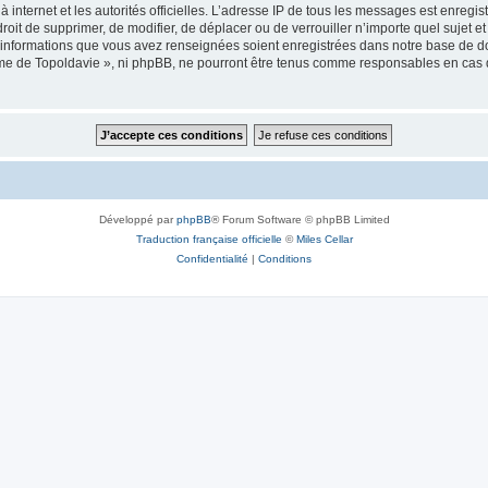
 à internet et les autorités officielles. L’adresse IP de tous les messages est enregi
e droit de supprimer, de modifier, de déplacer ou de verrouiller n’importe quel suje
es informations que vous avez renseignées soient enregistrées dans notre base de 
isme de Topoldavie », ni phpBB, ne pourront être tenus comme responsables en cas 
Développé par
phpBB
® Forum Software © phpBB Limited
Traduction française officielle
©
Miles Cellar
Confidentialité
|
Conditions