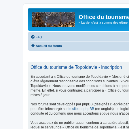
Office du tourism
« La vie, c'est la somme des éléments 
FAQ
Accueil du forum
Office du tourisme de Topoldavie - Inscription
En accédant à « Office du tourisme de Topoldavie » (désigné ci-
d’être légalement responsable des conditions suivantes. Si vous
Topoldavie ». Nous pouvons modifier ces conditions à n’import
même. En effet, si vous continuez à participer à « Office du t
mises à jour.
Nos forums sont développés par phpBB (désignés ci-après par «
peut être téléchargé sur
le site de phpBB
(en anglais). Le logic
conduite et du contenu que nous acceptons et que nous n’acce
Vous acceptez de ne publier aucun contenu à caractère abusif, 
lequel le serveur de « Office du tourisme de Topoldavie » est h