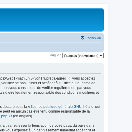
Connexion
Langue :
ttps://web1-math.univ-lyon1.fr/prepa-agreg »), vous acceptez
euillez ne pas utiliser et accéder à « Office du tourisme de
nous vous conseillons de vérifier régulièrement par vous-
ptez d’être légalement responsable des conditions modifiées et
ns déclaré sous la «
licence publique générale GNU 2.0
» et qui
ed ne peut en aucun cas être tenu comme responsable de la
de phpBB
(en anglais).
ait transgresser la législation de votre pays, du pays dans
vous vous exposez à un bannissement immédiat et définitif et