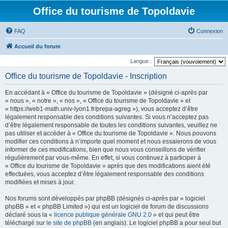
Office du tourisme de Topoldavie
FAQ
Connexion
Accueil du forum
Langue :
Office du tourisme de Topoldavie - Inscription
En accédant à « Office du tourisme de Topoldavie » (désigné ci-après par
« nous », « notre », « nos », « Office du tourisme de Topoldavie » et
« https://web1-math.univ-lyon1.fr/prepa-agreg »), vous acceptez d’être
légalement responsable des conditions suivantes. Si vous n’acceptez pas
d’être légalement responsable de toutes les conditions suivantes, veuillez ne
pas utiliser et accéder à « Office du tourisme de Topoldavie ». Nous pouvons
modifier ces conditions à n’importe quel moment et nous essaierons de vous
informer de ces modifications, bien que nous vous conseillons de vérifier
régulièrement par vous-même. En effet, si vous continuez à participer à
« Office du tourisme de Topoldavie » après que des modifications aient été
effectuées, vous acceptez d’être légalement responsable des conditions
modifiées et mises à jour.
Nos forums sont développés par phpBB (désignés ci-après par « logiciel
phpBB » et « phpBB Limited ») qui est un logiciel de forum de discussions
déclaré sous la «
licence publique générale GNU 2.0
» et qui peut être
téléchargé sur
le site de phpBB
(en anglais). Le logiciel phpBB a pour seul but