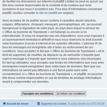
de faciliter les discussions sur internet et phpBB Limited ne peut en aucun cas
être tenu comme responsable de la conduite et du contenu que nous
acceptons et que nous n’acceptons pas. Pour plus d’informations concernant
phpBB, veuillez consulter
le site de phpBB
(en anglais).
Vous acceptez de ne publier aucun contenu à caractère abusif, obscène,
vulgaire, diffamatoire, choquant, menaçant, pornographique, etc. qui pourrait
transgresser la législation de votre pays, du pays dans lequel le serveur de
« Office du tourisme de Topoldavie » est hébergé ou encore la loi
internationale. Si vous ne respectez pas ces dispositions, vous vous exposez à
un bannissement immédiat et définitif et nous nous réservons le droit d’avertir
votre fournisseur d’accès à internet et les autorités officielles. L’adresse IP de
tous les messages est enregistrée afin d’aider au renforcement de ces
conditions. Vous acceptez le fait que « Office du tourisme de Topoldavie » ait le
droit de supprimer, de modifier, de déplacer ou de verrouiller n’importe quel
sujet et message à n’importe quel moment si nous estimons cela nécessaire.
En tant qu’utilisateur, vous acceptez que toutes les informations que vous avez
renseignées soient enregistrées dans notre base de données. Bien que ces
informations ne seront pas diffusées à une tierce partie sans votre
consentement, ni « Office du tourisme de Topoldavie », ni phpBB, ne pourront
être tenus comme responsables en cas de tentative de piratage informatique
visant à compromettre vos données.
Accueil du forum
Supprimer les cookies
Fuseau horaire sur
UTC+02:00