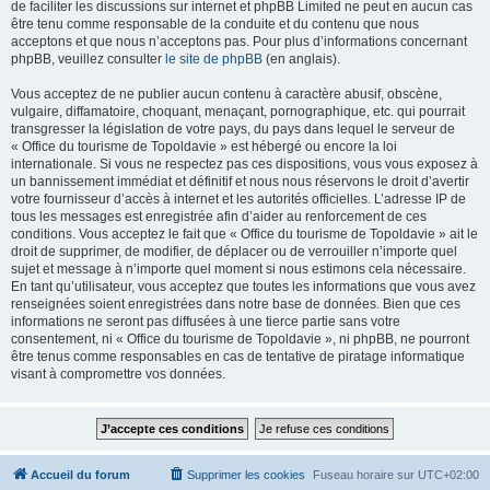
de faciliter les discussions sur internet et phpBB Limited ne peut en aucun cas
être tenu comme responsable de la conduite et du contenu que nous
acceptons et que nous n’acceptons pas. Pour plus d’informations concernant
phpBB, veuillez consulter
le site de phpBB
(en anglais).
Vous acceptez de ne publier aucun contenu à caractère abusif, obscène,
vulgaire, diffamatoire, choquant, menaçant, pornographique, etc. qui pourrait
transgresser la législation de votre pays, du pays dans lequel le serveur de
« Office du tourisme de Topoldavie » est hébergé ou encore la loi
internationale. Si vous ne respectez pas ces dispositions, vous vous exposez à
un bannissement immédiat et définitif et nous nous réservons le droit d’avertir
votre fournisseur d’accès à internet et les autorités officielles. L’adresse IP de
tous les messages est enregistrée afin d’aider au renforcement de ces
conditions. Vous acceptez le fait que « Office du tourisme de Topoldavie » ait le
droit de supprimer, de modifier, de déplacer ou de verrouiller n’importe quel
sujet et message à n’importe quel moment si nous estimons cela nécessaire.
En tant qu’utilisateur, vous acceptez que toutes les informations que vous avez
renseignées soient enregistrées dans notre base de données. Bien que ces
informations ne seront pas diffusées à une tierce partie sans votre
consentement, ni « Office du tourisme de Topoldavie », ni phpBB, ne pourront
être tenus comme responsables en cas de tentative de piratage informatique
visant à compromettre vos données.
Accueil du forum
Supprimer les cookies
Fuseau horaire sur
UTC+02:00