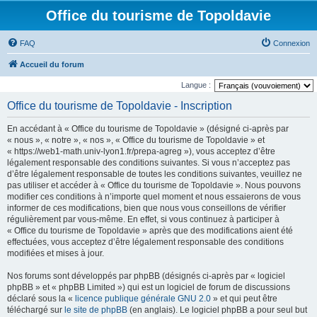
Office du tourisme de Topoldavie
FAQ
Connexion
Accueil du forum
Langue :
Office du tourisme de Topoldavie - Inscription
En accédant à « Office du tourisme de Topoldavie » (désigné ci-après par
« nous », « notre », « nos », « Office du tourisme de Topoldavie » et
« https://web1-math.univ-lyon1.fr/prepa-agreg »), vous acceptez d’être
légalement responsable des conditions suivantes. Si vous n’acceptez pas
d’être légalement responsable de toutes les conditions suivantes, veuillez ne
pas utiliser et accéder à « Office du tourisme de Topoldavie ». Nous pouvons
modifier ces conditions à n’importe quel moment et nous essaierons de vous
informer de ces modifications, bien que nous vous conseillons de vérifier
régulièrement par vous-même. En effet, si vous continuez à participer à
« Office du tourisme de Topoldavie » après que des modifications aient été
effectuées, vous acceptez d’être légalement responsable des conditions
modifiées et mises à jour.
Nos forums sont développés par phpBB (désignés ci-après par « logiciel
phpBB » et « phpBB Limited ») qui est un logiciel de forum de discussions
déclaré sous la «
licence publique générale GNU 2.0
» et qui peut être
téléchargé sur
le site de phpBB
(en anglais). Le logiciel phpBB a pour seul but