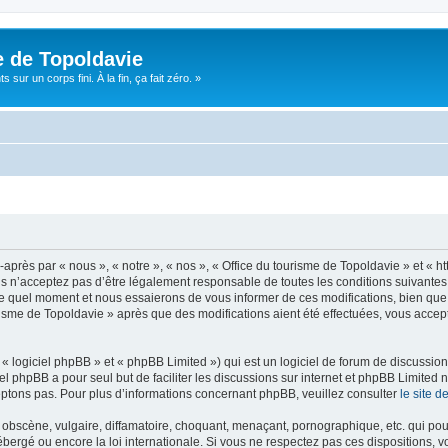
e de Topoldavie
sur un corps fini. À la fin, ça fait zéro. »
après par « nous », « notre », « nos », « Office du tourisme de Topoldavie » et « h
 n’acceptez pas d’être légalement responsable de toutes les conditions suivantes, v
e quel moment et nous essaierons de vous informer de ces modifications, bien que 
ourisme de Topoldavie » après que des modifications aient été effectuées, vous acce
 logiciel phpBB » et « phpBB Limited ») qui est un logiciel de forum de discussio
iel phpBB a pour seul but de faciliter les discussions sur internet et phpBB Limit
ptons pas. Pour plus d’informations concernant phpBB, veuillez consulter
le site 
obscène, vulgaire, diffamatoire, choquant, menaçant, pornographique, etc. qui pourr
ébergé ou encore la loi internationale. Si vous ne respectez pas ces dispositions, 