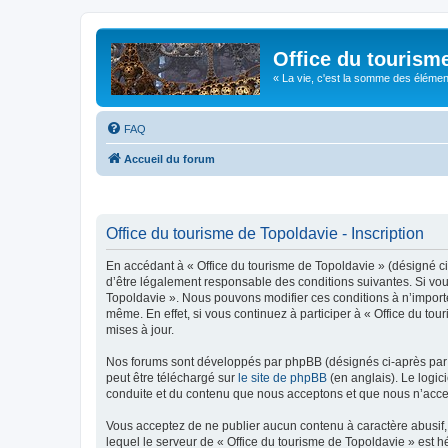
Office du tourism
« La vie, c'est la somme des éléments 
FAQ
Accueil du forum
Office du tourisme de Topoldavie - Inscription
En accédant à « Office du tourisme de Topoldavie » (désigné ci-
d’être légalement responsable des conditions suivantes. Si vous
Topoldavie ». Nous pouvons modifier ces conditions à n’import
même. En effet, si vous continuez à participer à « Office du t
mises à jour.
Nos forums sont développés par phpBB (désignés ci-après par «
peut être téléchargé sur
le site de phpBB
(en anglais). Le logic
conduite et du contenu que nous acceptons et que nous n’acce
Vous acceptez de ne publier aucun contenu à caractère abusif, 
lequel le serveur de « Office du tourisme de Topoldavie » est h