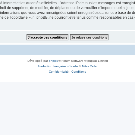
 à internet et les autorités officielles. L’adresse IP de tous les messages est enregi
e droit de supprimer, de modifier, de déplacer ou de verrouiller n’importe quel suje
es informations que vous avez renseignées soient enregistrées dans notre base de 
isme de Topoldavie », ni phpBB, ne pourront être tenus comme responsables en cas 
Développé par
phpBB
® Forum Software © phpBB Limited
Traduction française officielle
©
Miles Cellar
Confidentialité
|
Conditions