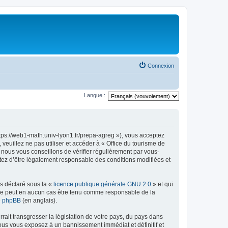
Connexion
Langue :
ttps://web1-math.univ-lyon1.fr/prepa-agreg »), vous acceptez
euillez ne pas utiliser et accéder à « Office du tourisme de
nous vous conseillons de vérifier régulièrement par vous-
ptez d’être légalement responsable des conditions modifiées et
ns déclaré sous la «
licence publique générale GNU 2.0
» et qui
ed ne peut en aucun cas être tenu comme responsable de la
de phpBB
(en anglais).
ait transgresser la législation de votre pays, du pays dans
vous vous exposez à un bannissement immédiat et définitif et