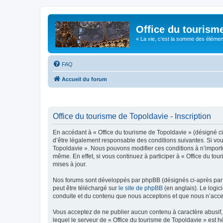
Office du tourism
« La vie, c'est la somme des éléments 
FAQ
Accueil du forum
Office du tourisme de Topoldavie - Inscription
En accédant à « Office du tourisme de Topoldavie » (désigné ci-
d’être légalement responsable des conditions suivantes. Si vous
Topoldavie ». Nous pouvons modifier ces conditions à n’import
même. En effet, si vous continuez à participer à « Office du t
mises à jour.
Nos forums sont développés par phpBB (désignés ci-après par «
peut être téléchargé sur
le site de phpBB
(en anglais). Le logic
conduite et du contenu que nous acceptons et que nous n’acce
Vous acceptez de ne publier aucun contenu à caractère abusif, 
lequel le serveur de « Office du tourisme de Topoldavie » est h