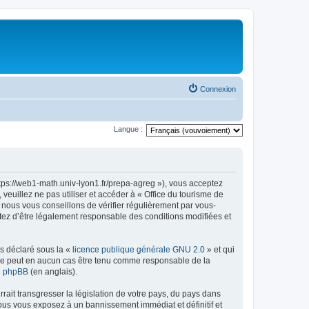
Connexion
Langue :
ttps://web1-math.univ-lyon1.fr/prepa-agreg »), vous acceptez
euillez ne pas utiliser et accéder à « Office du tourisme de
nous vous conseillons de vérifier régulièrement par vous-
ptez d’être légalement responsable des conditions modifiées et
ns déclaré sous la «
licence publique générale GNU 2.0
» et qui
ed ne peut en aucun cas être tenu comme responsable de la
de phpBB
(en anglais).
ait transgresser la législation de votre pays, du pays dans
vous vous exposez à un bannissement immédiat et définitif et