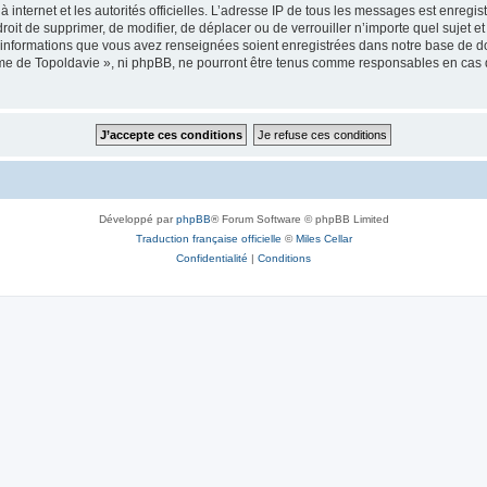
 à internet et les autorités officielles. L’adresse IP de tous les messages est enregi
e droit de supprimer, de modifier, de déplacer ou de verrouiller n’importe quel suje
es informations que vous avez renseignées soient enregistrées dans notre base de 
isme de Topoldavie », ni phpBB, ne pourront être tenus comme responsables en cas 
Développé par
phpBB
® Forum Software © phpBB Limited
Traduction française officielle
©
Miles Cellar
Confidentialité
|
Conditions