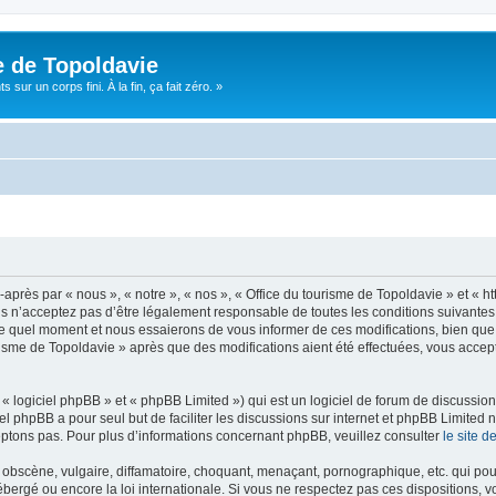
e de Topoldavie
sur un corps fini. À la fin, ça fait zéro. »
après par « nous », « notre », « nos », « Office du tourisme de Topoldavie » et « h
 n’acceptez pas d’être légalement responsable de toutes les conditions suivantes, v
e quel moment et nous essaierons de vous informer de ces modifications, bien que 
ourisme de Topoldavie » après que des modifications aient été effectuées, vous acce
 logiciel phpBB » et « phpBB Limited ») qui est un logiciel de forum de discussio
iel phpBB a pour seul but de faciliter les discussions sur internet et phpBB Limit
ptons pas. Pour plus d’informations concernant phpBB, veuillez consulter
le site 
obscène, vulgaire, diffamatoire, choquant, menaçant, pornographique, etc. qui pourr
ébergé ou encore la loi internationale. Si vous ne respectez pas ces dispositions, 