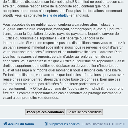
de faciliter les discussions sur internet et phpBB Limited ne peut en aucun cas
être tenu comme responsable de la conduite et du contenu que nous
acceptons et que nous n’acceptons pas. Pour plus d’informations concernant
phpBB, veuillez consulter
le site de phpBB
(en anglais).
Vous acceptez de ne publier aucun contenu à caractère abusif, obscène,
vulgaire, diffamatoire, choquant, menaçant, pornographique, etc. qui pourrait
transgresser la législation de votre pays, du pays dans lequel le serveur de
« Office du tourisme de Topoldavie » est hébergé ou encore la loi
internationale. Si vous ne respectez pas ces dispositions, vous vous exposez à
un bannissement immédiat et définitif et nous nous réservons le droit d’avertir
votre fournisseur d’accès à internet et les autorités officielles. L’adresse IP de
tous les messages est enregistrée afin d’aider au renforcement de ces
conditions. Vous acceptez le fait que « Office du tourisme de Topoldavie » ait le
droit de supprimer, de modifier, de déplacer ou de verrouiller n’importe quel
sujet et message à n’importe quel moment si nous estimons cela nécessaire.
En tant qu’utilisateur, vous acceptez que toutes les informations que vous avez
renseignées soient enregistrées dans notre base de données. Bien que ces
informations ne seront pas diffusées à une tierce partie sans votre
consentement, ni « Office du tourisme de Topoldavie », ni phpBB, ne pourront
être tenus comme responsables en cas de tentative de piratage informatique
visant à compromettre vos données.
Accueil du forum
Supprimer les cookies
Fuseau horaire sur
UTC+02:00