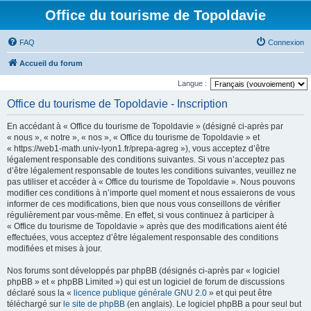
Office du tourisme de Topoldavie
FAQ
Connexion
Accueil du forum
Langue :
Office du tourisme de Topoldavie - Inscription
En accédant à « Office du tourisme de Topoldavie » (désigné ci-après par
« nous », « notre », « nos », « Office du tourisme de Topoldavie » et
« https://web1-math.univ-lyon1.fr/prepa-agreg »), vous acceptez d’être
légalement responsable des conditions suivantes. Si vous n’acceptez pas
d’être légalement responsable de toutes les conditions suivantes, veuillez ne
pas utiliser et accéder à « Office du tourisme de Topoldavie ». Nous pouvons
modifier ces conditions à n’importe quel moment et nous essaierons de vous
informer de ces modifications, bien que nous vous conseillons de vérifier
régulièrement par vous-même. En effet, si vous continuez à participer à
« Office du tourisme de Topoldavie » après que des modifications aient été
effectuées, vous acceptez d’être légalement responsable des conditions
modifiées et mises à jour.
Nos forums sont développés par phpBB (désignés ci-après par « logiciel
phpBB » et « phpBB Limited ») qui est un logiciel de forum de discussions
déclaré sous la «
licence publique générale GNU 2.0
» et qui peut être
téléchargé sur
le site de phpBB
(en anglais). Le logiciel phpBB a pour seul but