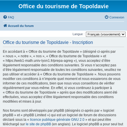
Office du tourisme de Topoldavie
FAQ
Connexion
Accueil du forum
Langue :
Office du tourisme de Topoldavie - Inscription
En accédant à « Office du tourisme de Topoldavie » (désigné ci-après par
« nous », « notre », « nos », « Office du tourisme de Topoldavie » et
« https://web1-math.univ-lyon1.fr/prepa-agreg »), vous acceptez d’être
légalement responsable des conditions suivantes. Si vous n’acceptez pas
d’être légalement responsable de toutes les conditions suivantes, veuillez ne
pas utiliser et accéder à « Office du tourisme de Topoldavie ». Nous pouvons
modifier ces conditions à n’importe quel moment et nous essaierons de vous
informer de ces modifications, bien que nous vous conseillons de vérifier
régulièrement par vous-même. En effet, si vous continuez à participer à
« Office du tourisme de Topoldavie » après que des modifications aient été
effectuées, vous acceptez d’être légalement responsable des conditions
modifiées et mises à jour.
Nos forums sont développés par phpBB (désignés ci-après par « logiciel
phpBB » et « phpBB Limited ») qui est un logiciel de forum de discussions
déclaré sous la «
licence publique générale GNU 2.0
» et qui peut être
téléchargé sur
le site de phpBB
(en anglais). Le logiciel phpBB a pour seul but