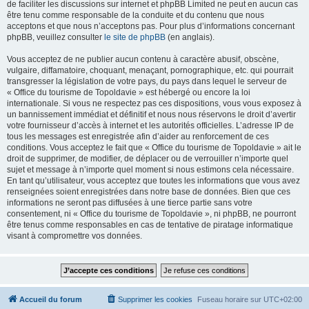
de faciliter les discussions sur internet et phpBB Limited ne peut en aucun cas
être tenu comme responsable de la conduite et du contenu que nous
acceptons et que nous n’acceptons pas. Pour plus d’informations concernant
phpBB, veuillez consulter
le site de phpBB
(en anglais).
Vous acceptez de ne publier aucun contenu à caractère abusif, obscène,
vulgaire, diffamatoire, choquant, menaçant, pornographique, etc. qui pourrait
transgresser la législation de votre pays, du pays dans lequel le serveur de
« Office du tourisme de Topoldavie » est hébergé ou encore la loi
internationale. Si vous ne respectez pas ces dispositions, vous vous exposez à
un bannissement immédiat et définitif et nous nous réservons le droit d’avertir
votre fournisseur d’accès à internet et les autorités officielles. L’adresse IP de
tous les messages est enregistrée afin d’aider au renforcement de ces
conditions. Vous acceptez le fait que « Office du tourisme de Topoldavie » ait le
droit de supprimer, de modifier, de déplacer ou de verrouiller n’importe quel
sujet et message à n’importe quel moment si nous estimons cela nécessaire.
En tant qu’utilisateur, vous acceptez que toutes les informations que vous avez
renseignées soient enregistrées dans notre base de données. Bien que ces
informations ne seront pas diffusées à une tierce partie sans votre
consentement, ni « Office du tourisme de Topoldavie », ni phpBB, ne pourront
être tenus comme responsables en cas de tentative de piratage informatique
visant à compromettre vos données.
Accueil du forum
Supprimer les cookies
Fuseau horaire sur
UTC+02:00