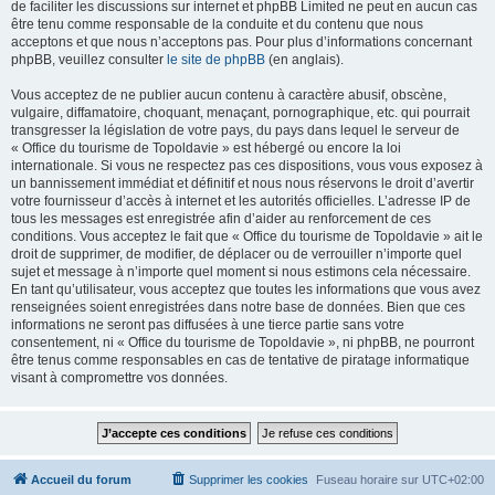
de faciliter les discussions sur internet et phpBB Limited ne peut en aucun cas
être tenu comme responsable de la conduite et du contenu que nous
acceptons et que nous n’acceptons pas. Pour plus d’informations concernant
phpBB, veuillez consulter
le site de phpBB
(en anglais).
Vous acceptez de ne publier aucun contenu à caractère abusif, obscène,
vulgaire, diffamatoire, choquant, menaçant, pornographique, etc. qui pourrait
transgresser la législation de votre pays, du pays dans lequel le serveur de
« Office du tourisme de Topoldavie » est hébergé ou encore la loi
internationale. Si vous ne respectez pas ces dispositions, vous vous exposez à
un bannissement immédiat et définitif et nous nous réservons le droit d’avertir
votre fournisseur d’accès à internet et les autorités officielles. L’adresse IP de
tous les messages est enregistrée afin d’aider au renforcement de ces
conditions. Vous acceptez le fait que « Office du tourisme de Topoldavie » ait le
droit de supprimer, de modifier, de déplacer ou de verrouiller n’importe quel
sujet et message à n’importe quel moment si nous estimons cela nécessaire.
En tant qu’utilisateur, vous acceptez que toutes les informations que vous avez
renseignées soient enregistrées dans notre base de données. Bien que ces
informations ne seront pas diffusées à une tierce partie sans votre
consentement, ni « Office du tourisme de Topoldavie », ni phpBB, ne pourront
être tenus comme responsables en cas de tentative de piratage informatique
visant à compromettre vos données.
Accueil du forum
Supprimer les cookies
Fuseau horaire sur
UTC+02:00