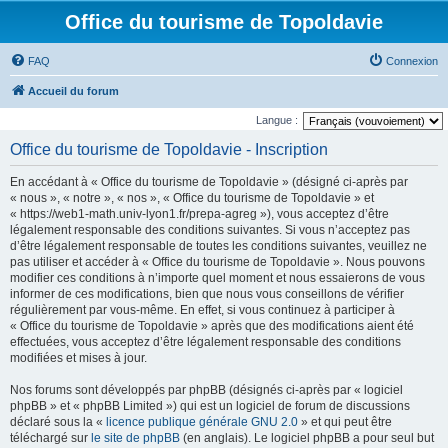
Office du tourisme de Topoldavie
FAQ
Connexion
Accueil du forum
Langue :
Office du tourisme de Topoldavie - Inscription
En accédant à « Office du tourisme de Topoldavie » (désigné ci-après par
« nous », « notre », « nos », « Office du tourisme de Topoldavie » et
« https://web1-math.univ-lyon1.fr/prepa-agreg »), vous acceptez d’être
légalement responsable des conditions suivantes. Si vous n’acceptez pas
d’être légalement responsable de toutes les conditions suivantes, veuillez ne
pas utiliser et accéder à « Office du tourisme de Topoldavie ». Nous pouvons
modifier ces conditions à n’importe quel moment et nous essaierons de vous
informer de ces modifications, bien que nous vous conseillons de vérifier
régulièrement par vous-même. En effet, si vous continuez à participer à
« Office du tourisme de Topoldavie » après que des modifications aient été
effectuées, vous acceptez d’être légalement responsable des conditions
modifiées et mises à jour.
Nos forums sont développés par phpBB (désignés ci-après par « logiciel
phpBB » et « phpBB Limited ») qui est un logiciel de forum de discussions
déclaré sous la «
licence publique générale GNU 2.0
» et qui peut être
téléchargé sur
le site de phpBB
(en anglais). Le logiciel phpBB a pour seul but